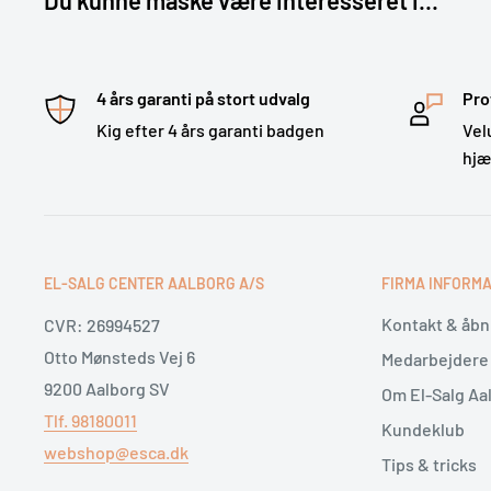
Du kunne måske være interesseret i...
4 års garanti på stort udvalg
Pro
Kig efter 4 års garanti badgen
Vel
hj
EL-SALG CENTER AALBORG A/S
FIRMA INFORMA
Kontakt & åbn
CVR: 26994527
Otto Mønsteds Vej 6
Medarbejdere
9200 Aalborg SV
Om El-Salg Aa
Tlf. 98180011
Kundeklub
webshop@esca.dk
Tips & tricks