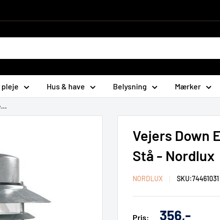
 pleje
Hus & have
Belysning
Mærker
...
Vejers Down 
Stå - Nordlux
NORDLUX
SKU:
74461031
Udsalgs
356,-
Pris: