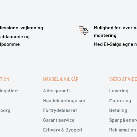
fessionel vejledning
Mulighed for leverin
montering
uddannede og
ælpsomme
Med El-Salgs egne 
TION
HANDEL & VILKÅR
VÆRD AT VID
ingstider
4 års garanti
Levering
Handelsbetingelser
Montering
lborg
Fortrydelsesret
Betaling
Garantiservice
Spar på ener
Erhverv & Byggeri
Reklamation 