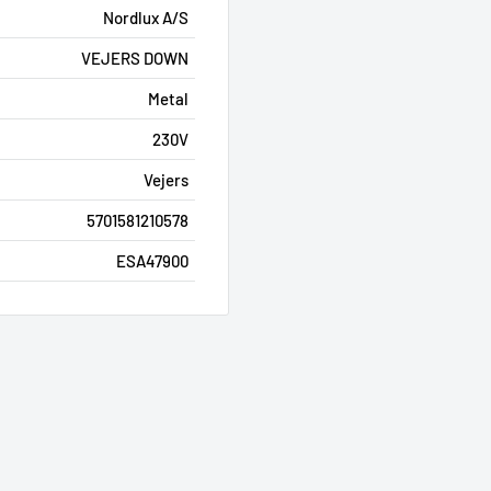
Nordlux A/S
VEJERS DOWN
Metal
230V
Vejers
5701581210578
ESA47900