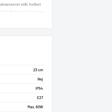
alvaniseret stål, hvilket
x. 60W. Skærmen på lampen
.
23 cm
Nej
IP54
E27
Max. 60W