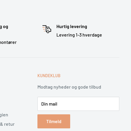
g og
Hurtig levering
Levering 1-3 hverdage
montører
E
KUNDEKLUB
Modtag nyheder og gode tilbud
Din mail
gien
Tilmeld
& retur