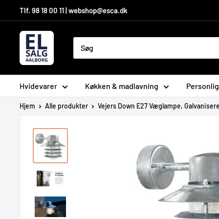
Hop
Tlf. 98 18 00 11 | webshop@esca.dk
til
indhold
El-
Salg
Aalborg
A/S
Hvidevarer
Køkken & madlavning
Personlig
Hjem
Alle produkter
Vejers Down E27 Væglampe, Galvanisere