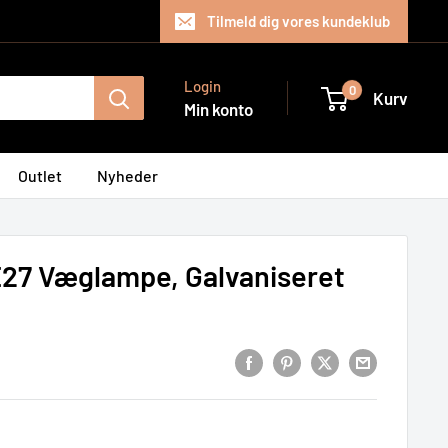
Tilmeld dig vores kundeklub
Login
0
Kurv
Min konto
Outlet
Nyheder
E27 Væglampe, Galvaniseret