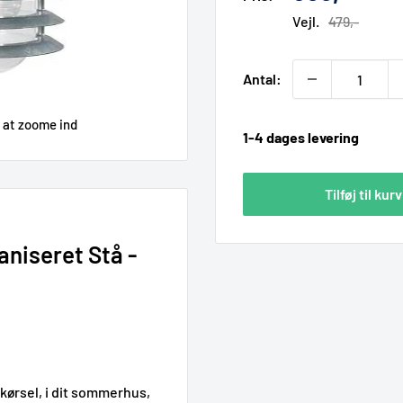
pris
Vejl.
479,-
Antal:
r at zoome ind
1-4 dages levering
Tilføj til kurv
niseret Stå -
dkørsel, i dit sommerhus,