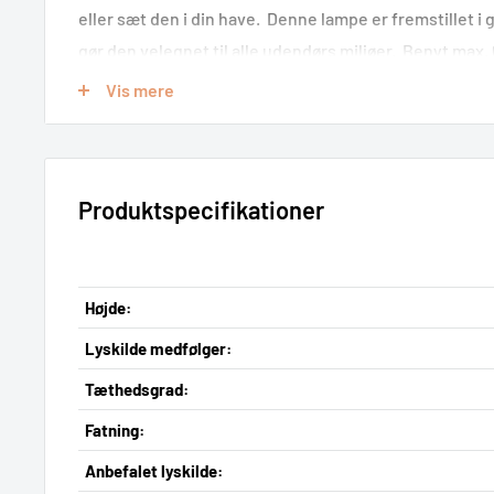
eller sæt den i din have. Denne lampe er fremstillet i g
gør den velegnet til alle udendørs miljøer. Benyt ma
vender ned af, og giver et flot bredt lys ned af væggen
Vis mere
Fremspring (cm)
: 26
Vægboks (cm)
: Ø 9,5
Produktspecifikationer
Derfor skal du vælge lampen
Med Vejers, får du en holdbar og klassisk havelampe.
Højde:
Lyskilde medfølger:
Tæthedsgrad:
Fatning:
Anbefalet lyskilde: