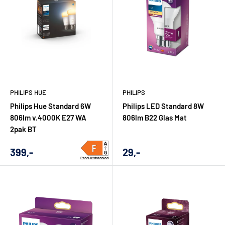
PHILIPS HUE
PHILIPS
Philips Hue Standard 6W
Philips LED Standard 8W
806lm v.4000K E27 WA
806lm B22 Glas Mat
2pak BT
Udsalgs
Udsalgs
399,-
29,-
Produktdatablad
pris
pris