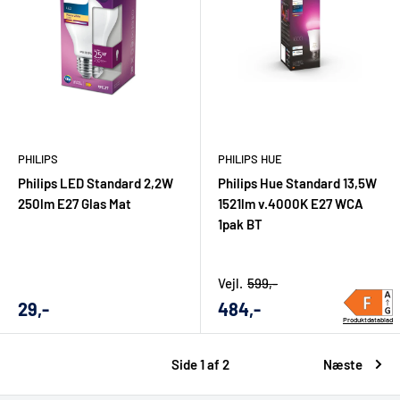
PHILIPS
PHILIPS HUE
Philips LED Standard 2,2W
Philips Hue Standard 13,5W
250lm E27 Glas Mat
1521lm v.4000K E27 WCA
1pak BT
Vejl.
599,-
Udsalgs
Udsalgs
29,-
484,-
pris
pris
Produktdatablad
Side 1 af 2
Næste