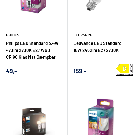
PHILIPS
LEDVANCE
Philips LED Standard 3,4W
Ledvance LED Standard
470lm 2700K E27 WGD
18W 2452lm E27 2700K
CRI90 Glas Mat Dæmpbar
Udsalgs
Udsalgs
49,-
159,-
Produktdatablad
pris
pris