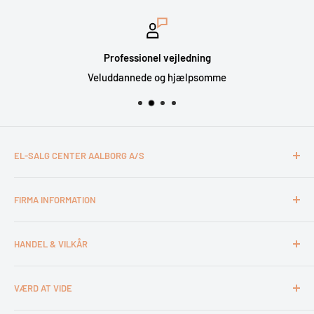
Professionel vejledning
Veluddannede og hjælpsomme
EL-SALG CENTER AALBORG A/S
CVR: 26994527
FIRMA INFORMATION
Otto Mønsteds Vej 6
9200 Aalborg SV
Kontakt & åbningstider
Tlf. 98180011
HANDEL & VILKÅR
Medarbejdere
webshop@esca.dk
Om El-Salg Aalborg
4 års garanti
VÆRD AT VIDE
Kundeklub
Handelsbetingelser
Tips & tricks