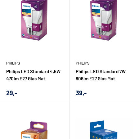
PHILIPS
PHILIPS
Philips LED Standard 4,5W
Philips LED Standard 7W
470lm E27 Glas Mat
806lm E27 Glas Mat
Udsalgs
Udsalgs
29,-
39,-
pris
pris