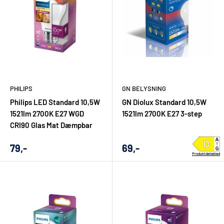
PHILIPS
GN BELYSNING
Philips LED Standard 10,5W
GN Diolux Standard 10,5W
1521lm 2700K E27 WGD
1521lm 2700K E27 3-step
CRI90 Glas Mat Dæmpbar
Udsalgs
Udsalgs
79,-
69,-
Produktdatablad
pris
pris