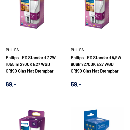
PHILIPS
PHILIPS
Philips LED Standard 7,2W
Philips LED Standard 5,9W
1055lm 2700K E27 WGD
806lm 2700K E27 WGD
CRI90 Glas Mat Dæmpbar
CRI90 Glas Mat Dæmpbar
Udsalgs
Udsalgs
69,-
59,-
pris
pris