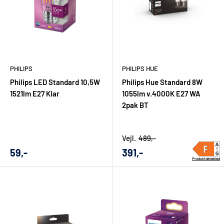
PHILIPS
PHILIPS HUE
Philips LED Standard 10,5W
Philips Hue Standard 8W
1521lm E27 Klar
1055lm v.4000K E27 WA
2pak BT
Vejl.
489,-
Udsalgs
Udsalgs
59,-
391,-
pris
pris
Produktdatablad