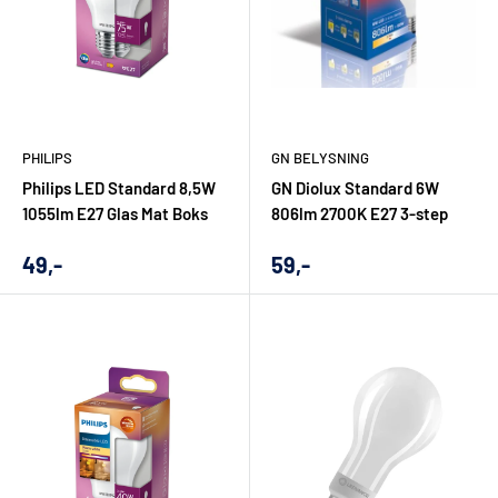
PHILIPS
GN BELYSNING
Philips LED Standard 8,5W
GN Diolux Standard 6W
1055lm E27 Glas Mat Boks
806lm 2700K E27 3-step
Udsalgs
Udsalgs
49,-
59,-
pris
pris