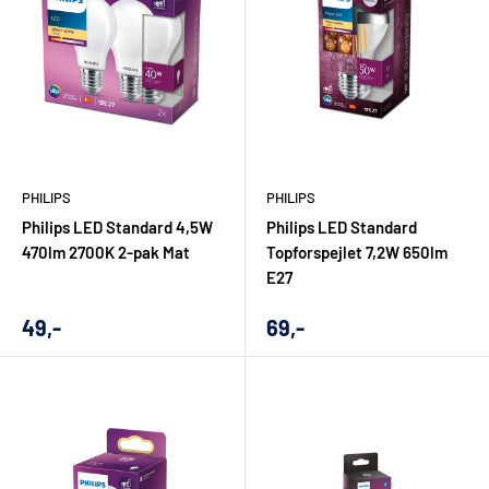
PHILIPS
PHILIPS
Philips LED Standard 4,5W
Philips LED Standard
470lm 2700K 2-pak Mat
Topforspejlet 7,2W 650lm
E27
Udsalgs
Udsalgs
49,-
69,-
pris
pris