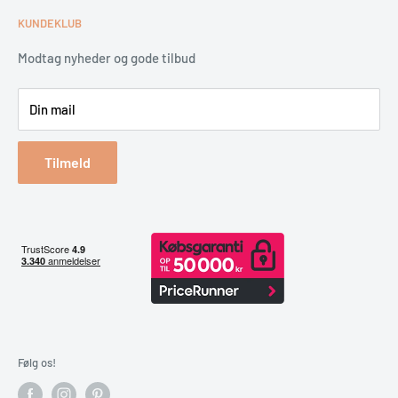
Fortrydelsesret
Levering
KUNDEKLUB
Garantiservice
Montering
Erhverv & Byggeri
Betaling
Modtag nyheder og gode tilbud
Spar på energien
Din mail
Reklamation & retur
Bestil returlabel
Tilmeld
Følg os!