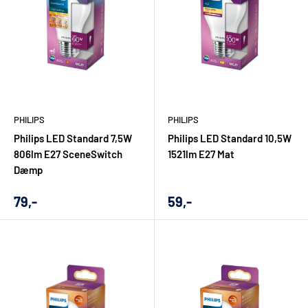
PHILIPS
PHILIPS
Philips LED Standard 7,5W
Philips LED Standard 10,5W
806lm E27 SceneSwitch
1521lm E27 Mat
Dæmp
Udsalgs
Udsalgs
79,-
59,-
pris
pris