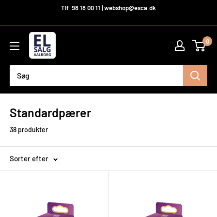
Hop
Tlf. 98 18 00 11 | webshop@esca.dk
til
indhold
El-
0
Salg
Aalborg
A/S
Standardpærer
38 produkter
Sorter efter