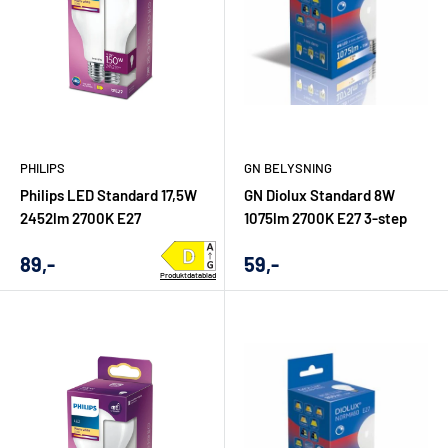
PHILIPS
GN BELYSNING
Philips LED Standard 17,5W
GN Diolux Standard 8W
2452lm 2700K E27
1075lm 2700K E27 3-step
Udsalgs
Udsalgs
89,-
59,-
Produktdatablad
pris
pris