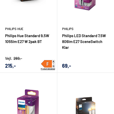
PHILIPS HUE
PHILIPS
Philips Hue Standard 9,5W
Philips LED Standard 7,5W
1055lm E27 W 2pak BT
806lm E27 SceneSwitch
Klar
Vejl.
269,-
Udsalgs
Udsalgs
215,-
69,-
Produktdatablad
pris
pris