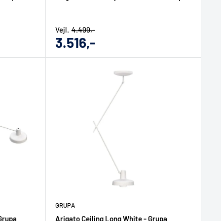
Vejl.
4.499,-
Udsalgs
3.516,-
pris
GRUPA
 Grupa
Arigato Ceiling Long White - Grupa