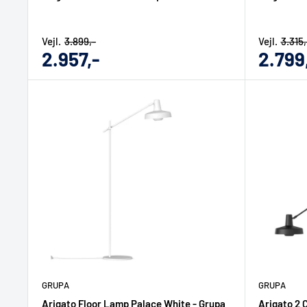
Vejl.
3.899,-
Vejl.
3.315,
Udsalgs
Udsal
2.957,-
2.799
pris
pris
GRUPA
GRUPA
Arigato Floor Lamp Palace White - Grupa
Arigato 2 