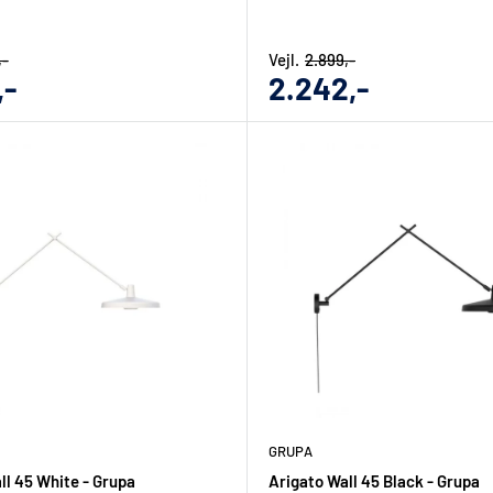
,-
Vejl.
2.899,-
gs
Udsalgs
,-
2.242,-
pris
GRUPA
ll 45 White - Grupa
Arigato Wall 45 Black - Grupa