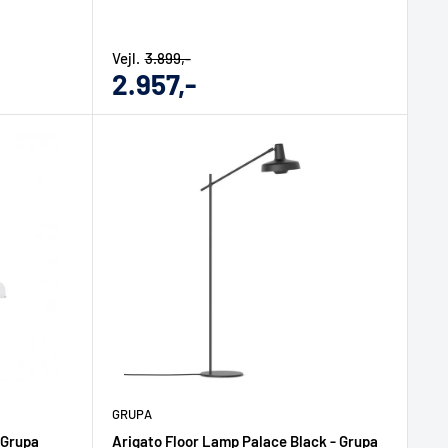
Vejl.
3.899,-
Udsalgs
2.957,-
pris
GRUPA
 Grupa
Arigato Floor Lamp Palace Black - Grupa