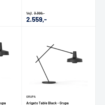
Vejl.
3.399,-
Udsalgs
2.559,-
pris
GRUPA
rupa
Arigato Table Black - Grupa