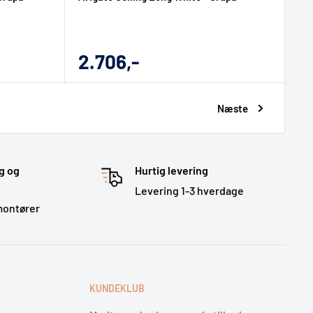
Udsalgs
2.706,-
pris
Næste
g og
Hurtig levering
Levering 1-3 hverdage
montører
E
KUNDEKLUB