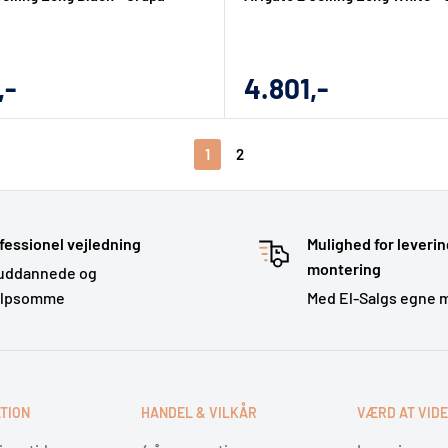
gs
Udsalgs
,-
4.801,-
pris
1
2
fessionel vejledning
Mulighed for leverin
montering
uddannede og
ælpsomme
Med El-Salgs egne 
TION
HANDEL & VILKÅR
VÆRD AT VID