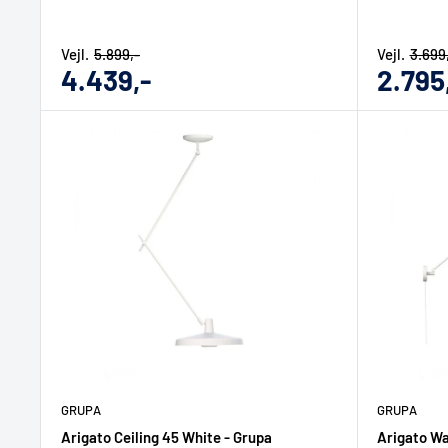
Vejl.
5.899,-
Vejl.
3.699
Udsalgs
Udsal
4.439,-
2.795
pris
pris
GRUPA
GRUPA
Arigato Ceiling 45 White - Grupa
Arigato Wa