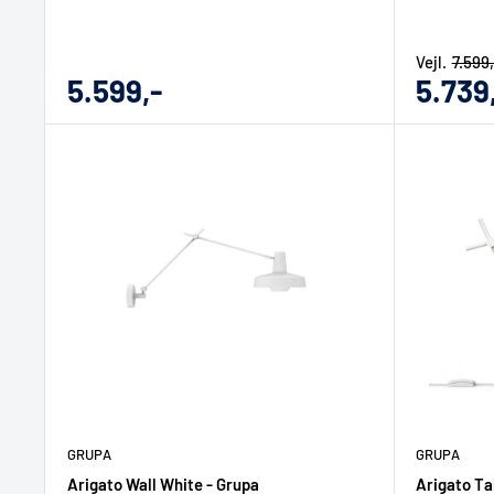
Vejl.
7.599,
Udsalgs
Udsal
5.599,-
5.739
pris
pris
GRUPA
GRUPA
Arigato Wall White - Grupa
Arigato Ta