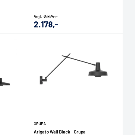
Vejl.
2.874,-
Udsalgs
2.178,-
pris
GRUPA
Arigato Wall Black - Grupa