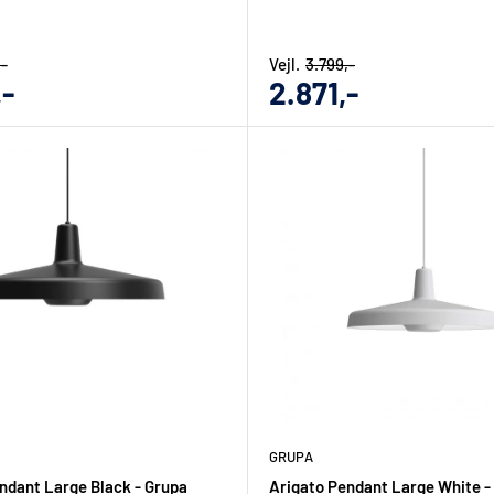
,-
Vejl.
3.799,-
gs
Udsalgs
,-
2.871,-
pris
GRUPA
ndant Large Black - Grupa
Arigato Pendant Large White -