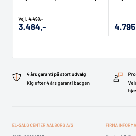
Vejl.
4.499,-
Udsalgs
Udsal
3.484,-
4.795
pris
pris
4 års garanti på stort udvalg
Pro
Kig efter 4 års garanti badgen
Vel
hj
EL-SALG CENTER AALBORG A/S
FIRMA INFORMA