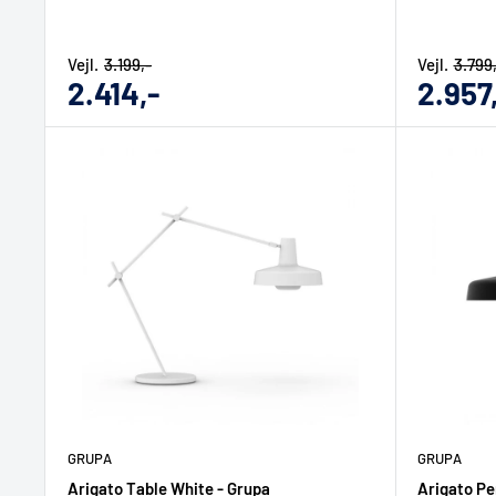
Vejl.
3.199,-
Vejl.
3.799
Udsalgs
Udsal
2.414,-
2.957
pris
pris
GRUPA
GRUPA
Arigato Table White - Grupa
Arigato Pe