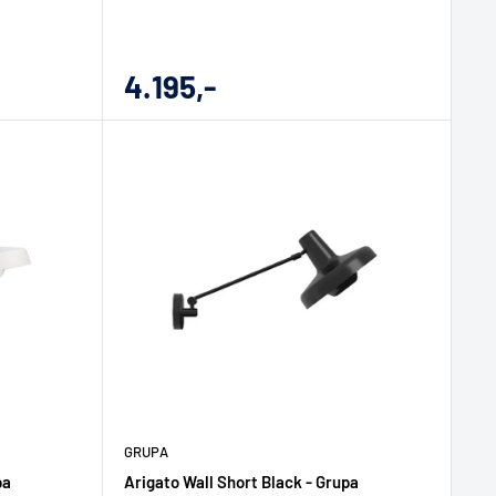
Udsalgs
4.195,-
pris
GRUPA
pa
Arigato Wall Short Black - Grupa