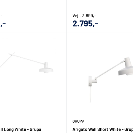
,-
Vejl.
3.699,-
gs
Udsalgs
,-
2.795,-
pris
GRUPA
ll Long White - Grupa
Arigato Wall Short White - Gru