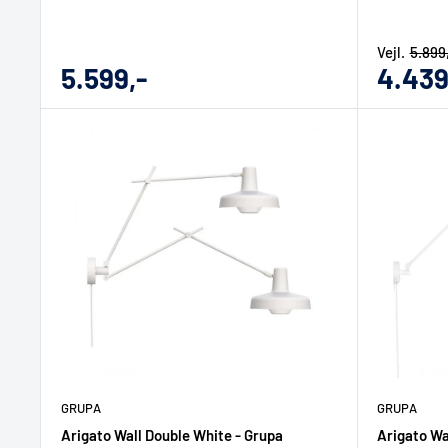
Vejl.
5.899
Udsalgs
Udsal
5.599,-
4.439
pris
pris
GRUPA
GRUPA
Arigato Wall Double White - Grupa
Arigato Wa