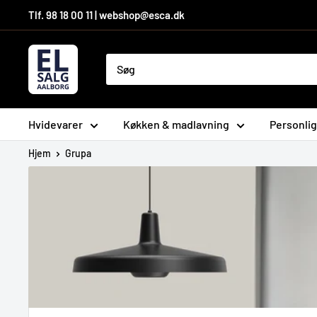
Hop
Tlf. 98 18 00 11 | webshop@esca.dk
til
indhold
El-
Salg
Aalborg
A/S
Hvidevarer
Køkken & madlavning
Personlig
Hjem
Grupa