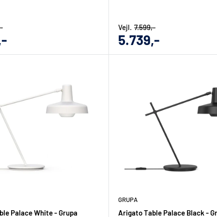
-
Vejl.
7.599,-
gs
Udsalgs
,-
5.739,-
pris
GRUPA
ble Palace White - Grupa
Arigato Table Palace Black - G