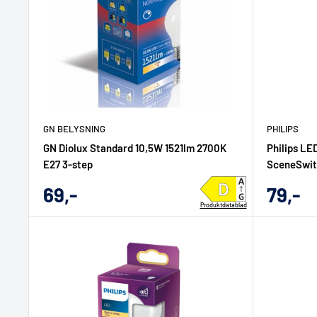
GN BELYSNING
PHILIPS
GN Diolux Standard 10,5W 1521lm 2700K
Philips LE
E27 3-step
SceneSwi
Udsalgs
Udsal
69,-
79,-
Produktdatablad
pris
pris