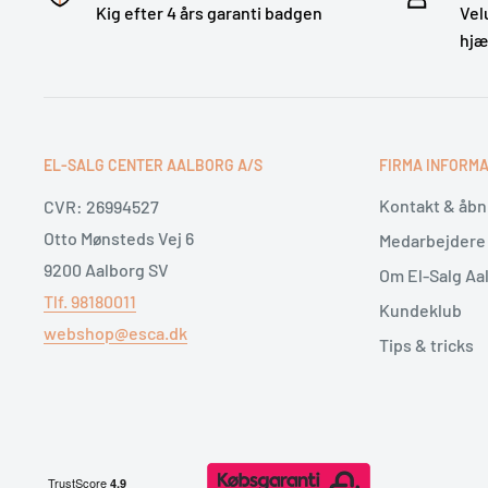
Kig efter 4 års garanti badgen
Vel
hj
EL-SALG CENTER AALBORG A/S
FIRMA INFORMA
Kontakt & åbn
CVR: 26994527
Otto Mønsteds Vej 6
Medarbejdere
9200 Aalborg SV
Om El-Salg Aa
Tlf. 98180011
Kundeklub
webshop@esca.dk
Tips & tricks