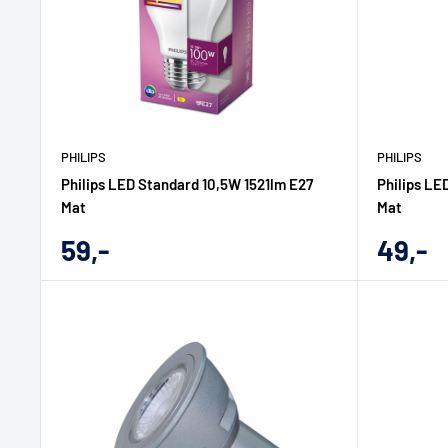
PHILIPS
PHILIPS
Philips LED Standard 10,5W 1521lm E27
Philips LE
Mat
Mat
Udsalgs
Udsal
59,-
49,-
pris
pris