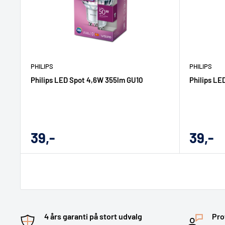
PHILIPS
PHILIPS
Philips LED Spot 4,6W 355lm GU10
Philips LE
Udsalgs
Udsal
39,-
39,-
pris
pris
4 års garanti på stort udvalg
Pro