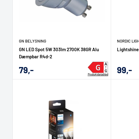
GN BELYSNING
NORDIC LIG
GN LED Spot 5W 303lm 2700K 38GR Alu
Lightshin
Dæmpbar R4d-2
Udsalgs
Udsal
79,-
99,-
Produktdatablad
pris
pris