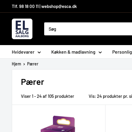
Hop
Tlf. 98 18 00 11 | webshop@esca.dk
til
indhold
El-
Salg
Aalborg
A/S
Hvidevarer
Køkken & madlavning
Personlig
Hjem
Pærer
Pærer
Viser 1 - 24 af 105 produkter
Vis: 24 produkter pr. s