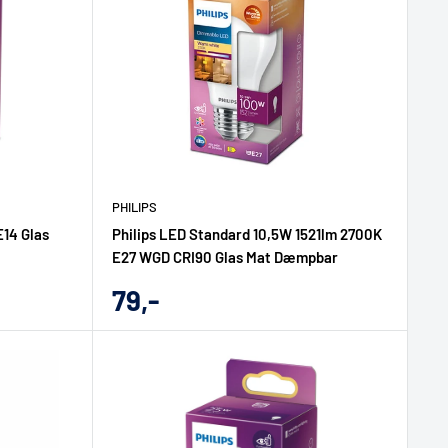
PHILIPS
E14 Glas
Philips LED Standard 10,5W 1521lm 2700K
E27 WGD CRI90 Glas Mat Dæmpbar
Udsalgs
79,-
pris