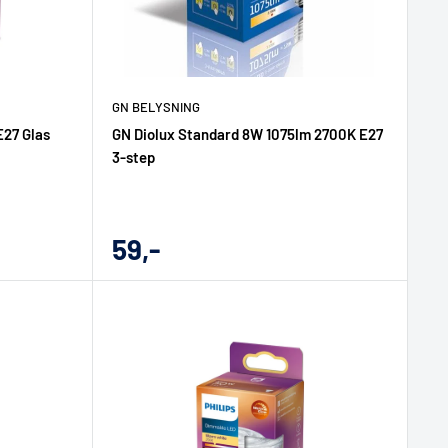
GN BELYSNING
E27 Glas
GN Diolux Standard 8W 1075lm 2700K E27
3-step
Udsalgs
59,-
pris