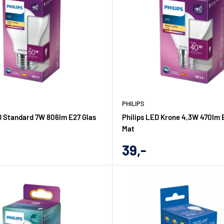
PHILIPS
D Standard 7W 806lm E27 Glas
Philips LED Krone 4,3W 470lm 
Mat
gs
Udsalgs
39,-
pris