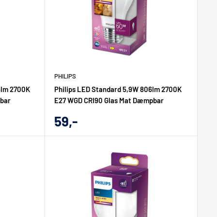
PHILIPS
5lm 2700K
Philips LED Standard 5,9W 806lm 2700K
bar
E27 WGD CRI90 Glas Mat Dæmpbar
Udsalgs
59,-
pris