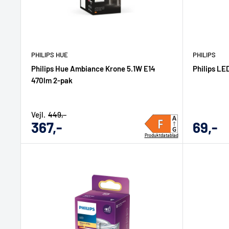
PHILIPS HUE
PHILIPS
Philips Hue Ambiance Krone 5.1W E14
Philips LE
470lm 2-pak
Vejl.
449,-
Udsalgs
Udsal
367,-
69,-
Produktdatablad
pris
pris