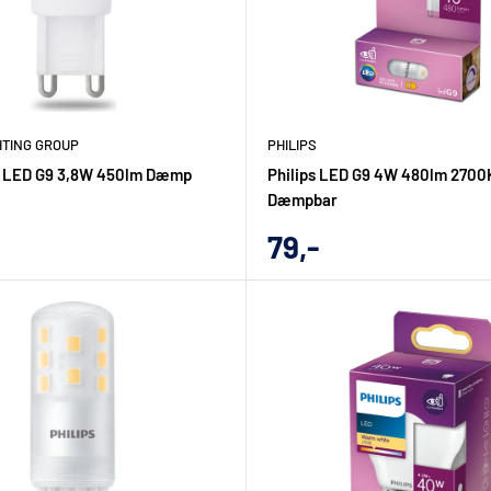
HTING GROUP
PHILIPS
e LED G9 3,8W 450lm Dæmp
Philips LED G9 4W 480lm 2700
Dæmpbar
gs
Udsalgs
79,-
pris