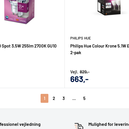
PHILIPS HUE
D Spot 3,5W 255lm 2700K GU10
Philips Hue Colour Krone 5.1W 
2-pak
Vejl.
829,-
gs
Udsalgs
663,-
pris
1
2
3
…
5
fessionel vejledning
Mulighed for leverin