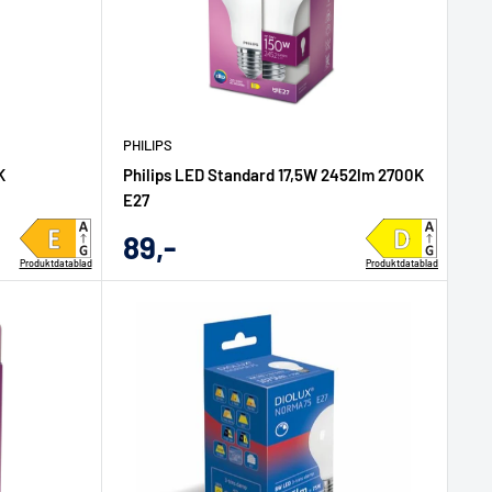
PHILIPS
K
Philips LED Standard 17,5W 2452lm 2700K
E27
Udsalgs
89,-
Produktdatablad
Produktdatablad
pris