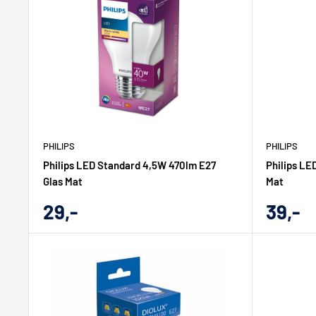
PHILIPS
PHILIPS
Philips LED Standard 4,5W 470lm E27
Philips LE
Glas Mat
Mat
Udsalgs
Udsal
29,-
39,-
pris
pris