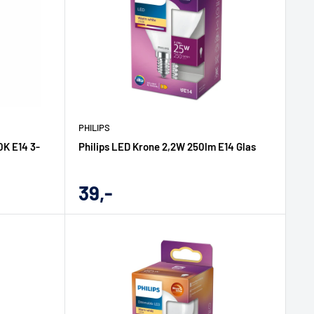
PHILIPS
0K E14 3-
Philips LED Krone 2,2W 250lm E14 Glas
Udsalgs
39,-
pris