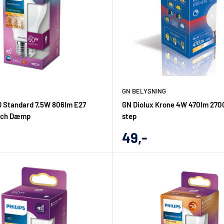
GN BELYSNING
D Standard 7,5W 806lm E27
GN Diolux Krone 4W 470lm 270
tch Dæmp
step
gs
Udsalgs
49,-
pris