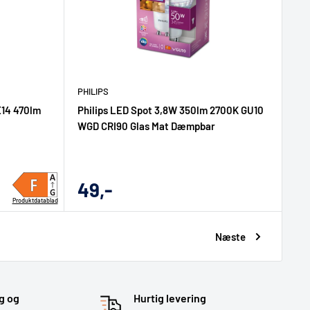
PHILIPS
E14 470lm
Philips LED Spot 3,8W 350lm 2700K GU10
WGD CRI90 Glas Mat Dæmpbar
Udsalgs
49,-
Produktdatablad
pris
Næste
g og
Hurtig levering