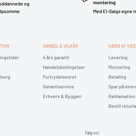
montering
uddannede og
ælpsomme
Med El-Salgs egne 
TION
HANDEL & VILKÅR
VÆRD AT VID
ingstider
4 års garanti
Levering
Handelsbetingelser
Montering
lborg
Fortrydelsesret
Betaling
Garantiservice
Spar på ener
Erhverv & Byggeri
Reklamation 
Bestil returl
Følg os!