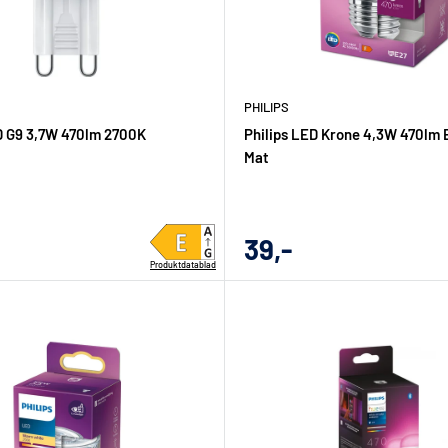
PHILIPS
D G9 3,7W 470lm 2700K
Philips LED Krone 4,3W 470lm 
Mat
gs
Udsalgs
39,-
Produktdatablad
pris