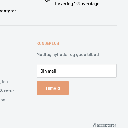
Levering 1-3 hverdage
montører
E
KUNDEKLUB
Modtag nyheder og gode tilbud
Din mail
gien
Tilmeld
& retur
abel
Vi accepterer