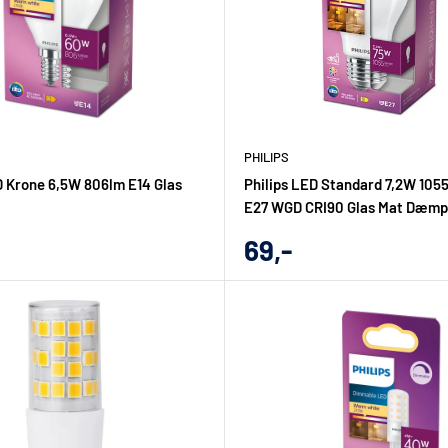
PHILIPS
D Krone 6,5W 806lm E14 Glas
Philips LED Standard 7,2W 105
E27 WGD CRI90 Glas Mat Dæmp
gs
Udsalgs
69,-
pris