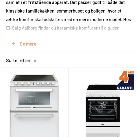
samlet i ét fritstående apparat. Det passer godt til både det
klassiske familiekøkken, sommerhuset og boligen, hvor et
ældre komfur skal udskiftes med en mere moderne model. Hos
El-Salg Aalborg finder du keramiske komfurer til dig, der
lægger vægt på stabil varme, nem betjening, holdbarhed og et
Se mere
pænt udtryk i køkkenet.
Et keramisk komfur er især relevant, hvis du ønsker en
Sorter efter
løsning, der er let at gå til i hverdagen. Den glatte
glaskeramiske overflade er nem at rengøre, og de tydelige
kogezoner gør det overskueligt at styre madlavningen.
Samtidig får du en ovn, der kan klare alt fra hverdagsretter og
bagning til større måltider, hvor kapacitet og jævn
varmefordeling har betydning.
Er du i tvivl om, hvorvidt du skal vælge keramisk, gas eller
induktion, kan du også se vores samlede udvalg af
komfurer
og
sammenligne de forskellige typer. Vi hjælper gerne med at