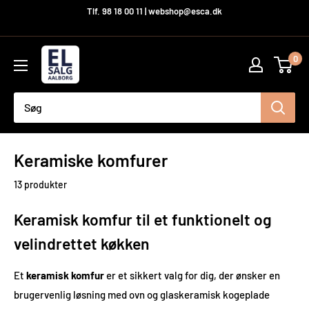
Hop
Tlf. 98 18 00 11 | webshop@esca.dk
til
indhold
El-
0
Salg
Aalborg
A/S
Keramiske komfurer
13 produkter
Keramisk komfur til et funktionelt og
velindrettet køkken
Et
keramisk komfur
er et sikkert valg for dig, der ønsker en
brugervenlig løsning med ovn og glaskeramisk kogeplade