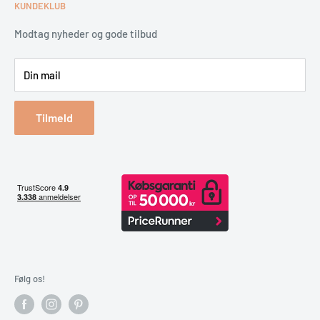
KUNDEKLUB
Garantiservice
Montering
Erhverv & Byggeri
Betaling
Modtag nyheder og gode tilbud
Spar på energien
Din mail
Reklamation & retur
Bestil returlabel
Tilmeld
Følg os!