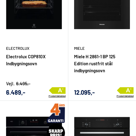
ELECTROLUX
MIELE
Electrolux COP810X
Miele H 2861-1 BP 125
Indbygningsovn
Edition rustfrit stål
indbygningsovn
Vejl.
6.495,-
Udsalgs
Udsalgs
6.489,-
12.095,-
Produktdatablad
Produktdatablad
pris
pris