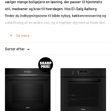
vælger mange boligejere en løsning, der passer til hjemmets
stil, madvaner og krav til hverdagen. Hos El-Salg Aalborg
finder du indbygningsovne til både nybyg, køkkenrenovering og
udskiftning af en ældre ovn, og vi hjælper dig med at finde den
model, der giver bedst mening i praksis.
Se mere
For nogle handler det om en enkel og driftssikker ovn til
hverdagens madlavning. For andre er det vigtigere med
Sorter efter
pyrolyse, præcis temperaturstyring, stort ovnrum eller et
mere eksklusivt design i sort glas eller rustfrit stål. Uanset om
du leder efter en klassisk
ovn til indbygning
eller en mere
avanceret model med ekstra funktioner, er det værd at vælge
med omtanke.
Du kan bestille online til hele Danmark, og ønsker du sparring
før køb, er du også velkommen til at besøge vores
butik i
Aalborg
, hvor vi rådgiver om hvidevarer og løsninger til
hjemmet.