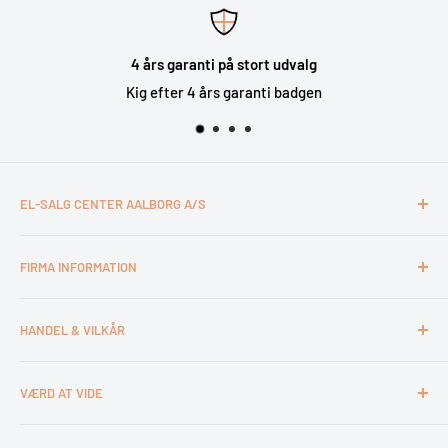
4 års garanti på stort udvalg
Kig efter 4 års garanti badgen
EL-SALG CENTER AALBORG A/S
CVR: 26994527
FIRMA INFORMATION
Otto Mønsteds Vej 6
9200 Aalborg SV
Kontakt & åbningstider
Tlf. 98180011
HANDEL & VILKÅR
Medarbejdere
webshop@esca.dk
Om El-Salg Aalborg
4 års garanti
VÆRD AT VIDE
Kundeklub
Handelsbetingelser
Tips & tricks
Fortrydelsesret
Levering