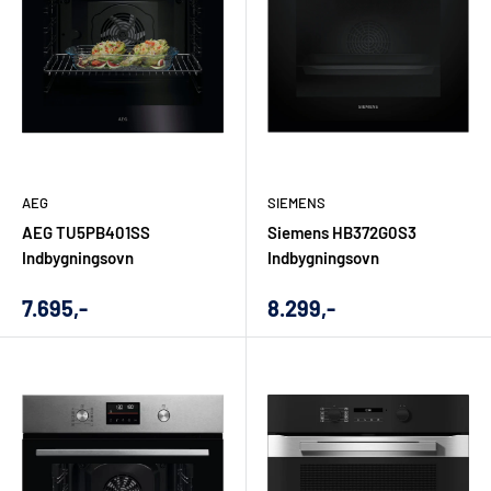
AEG
SIEMENS
AEG TU5PB401SS
Siemens HB372G0S3
Indbygningsovn
Indbygningsovn
Udsalgs
Udsalgs
7.695,-
8.299,-
pris
pris