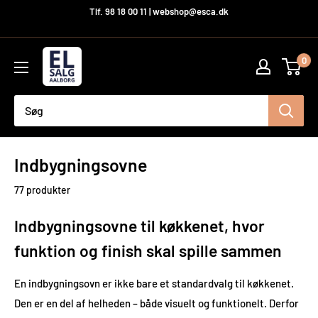
Hop
Tlf. 98 18 00 11 | webshop@esca.dk
til
indhold
El-
0
Salg
Aalborg
A/S
Indbygningsovne
77 produkter
Indbygningsovne til køkkenet, hvor
funktion og finish skal spille sammen
En indbygningsovn er ikke bare et standardvalg til køkkenet.
Den er en del af helheden – både visuelt og funktionelt. Derfor