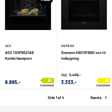
AEG
SIEMENS
AEG TA5PB521AB
Siemens HB013FBB0 ovn til
Kombi/dampovn
indbygning
Vejl.
5.499,-
Udsalgs
Udsalgs
8.895,-
3.333,-
Produktdatablad
Produktdatablad
pris
pris
Side 1 af 4
Næste