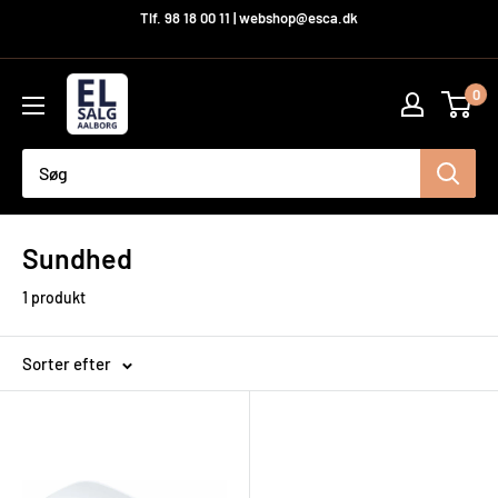
Hop
Tlf. 98 18 00 11 | webshop@esca.dk
til
indhold
El-
0
Salg
Aalborg
A/S
Sundhed
1 produkt
Sorter efter