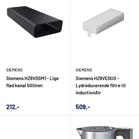
om
levering
og om mulighederne for
montering af hvidevarer
,
hvis du ønsker hjælp til den praktiske del.
Denne kombination af lokalt kendskab og landsdækkende
webshop gør det lettere at købe kvalitet uden at stå alene
med valget. Det er særligt værdifuldt, når du vælger
produkter, der skal holde i mange år og indgå som en naturlig
del af hverdagen.
SIEMENS
SIEMENS
FAQ om Siemens hvidevarer
Siemens HZ9VDSM1 - Lige
Siemens HZ9VEDU0 -
flad kanal 500mm
Lydreducerende filtre til
inductionAir
Hvilke Siemens hvidevarer kan jeg finde hos
Udsalgs
Udsalgs
212,-
509,-
El-Salg Aalborg?
pris
pris
Du kan finde Siemens produkter til både køkken og bryggers,
herunder ovne, kogeplader, emhætter, opvaskemaskiner,