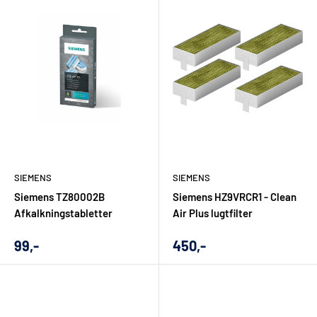
som køl, frys, vask, tørring og opvask.
Rådgivning i Aalborg og nem bestilling
online
Hos El-Salg Aalborg får du ikke kun adgang til Siemens
hvidevarer online. Du får også mulighed for at handle hos en
forhandler, der arbejder med hvidevarer til daglig og kan
hjælpe dig med de praktiske spørgsmål, der ofte opstår før
SIEMENS
SIEMENS
køb. Det kan være valg af størrelse, serie, energiklasse,
Siemens TZ80002B
Siemens HZ9VRCR1 - Clean
Afkalkningstabletter
Air Plus lugtfilter
indbygning, tilbehør eller levering.
Besøger du vores butik i Aalborg, kan du få personlig sparring,
Udsalgs
Udsalgs
99,-
450,-
pris
pris
før du beslutter dig. Handler du via webshoppen, kan du stadig
bruge kategorien som et overskueligt udgangspunkt og
bestille Siemens hvidevarer med levering. Du kan læse mere