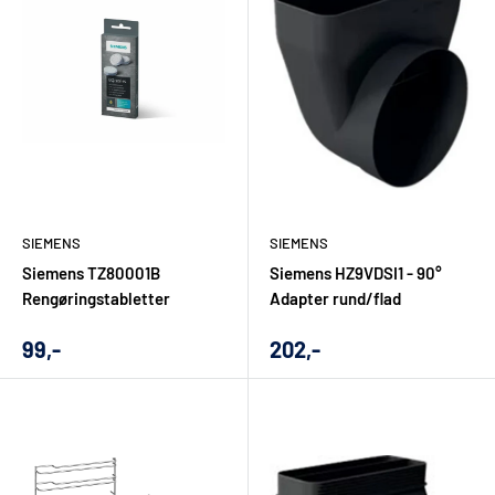
Ja, du kan bestille Siemens hvidevarer direkte via
webshoppen. Bor du i Aalborg eller Nordjylland, kan du
samtidig bruge den lokale butik som rådgivningspunkt, mens
kunder i resten af Danmark kan bestille online og få
produkterne leveret.
SIEMENS
SIEMENS
Siemens TZ80001B
Siemens HZ9VDSI1 - 90°
Rengøringstabletter
Adapter rund/flad
Udsalgs
Udsalgs
99,-
202,-
pris
pris