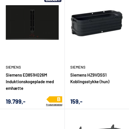
funktionalitet og kvalitet.
Siemens til køkken, bryggers og
hverdagens rutiner
Siemens sortimentet spænder bredt, og det gør kategorien
relevant for flere typer kunder. Nogle leder efter én konkret
udskiftning, for eksempel en opvaskemaskine, der er stået af.
SIEMENS
SIEMENS
Andre planlægger et helt køkken eller bryggers og har brug for
Siemens ED851HQ26M
Siemens HZ9VDSS1
Induktionskogeplade med
Koblingsstykke (hun)
at sammensætte flere produkter, der matcher hinanden i
emhætte
design, mål og funktion.
Udsalgs
Udsalgs
19.799,-
159,-
Til køkkenet:
ovne, kombiovne, mikroovne, kogeplader,
Produktdatablad
pris
pris
emhætter, opvaskemaskiner og kaffeløsninger.
Til bryggerset:
vaskemaskiner, tørretumblere og vaske-
tørremaskiner med fokus på kapacitet, programmer og