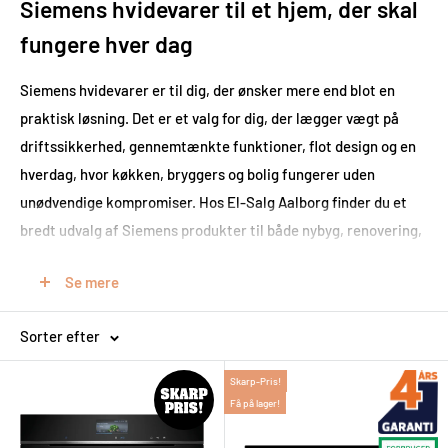
Siemens hvidevarer til et hjem, der skal
fungere hver dag
Siemens hvidevarer er til dig, der ønsker mere end blot en
praktisk løsning. Det er et valg for dig, der lægger vægt på
driftssikkerhed, gennemtænkte funktioner, flot design og en
hverdag, hvor køkken, bryggers og bolig fungerer uden
unødvendige kompromiser. Hos El-Salg Aalborg finder du et
bredt udvalg af Siemens produkter til både nybyg, renovering,
udskiftning og opgradering af hjemmets vigtigste
Se mere
installationer.
Uanset om du leder efter en ny ovn, induktionskogeplade,
Sorter efter
opvaskemaskine, vaskemaskine, tørretumbler, emhætte,
espressomaskine eller tilbehør, er det vigtigt at vælge ud fra
Skarp-Pris!
Få på lager!
mere end pris alene. Kapacitet, energiforbrug, støjniveau, mål,
betjening og funktioner har stor betydning for, hvor godt