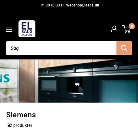
Hop
Tlf. 98 18 00 11 | webshop@esca.dk
til
indhold
El-
0
Salg
Aalborg
A/S
Siemens
192 produkter