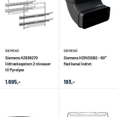
SIEMENS
SIEMENS
Siemens HZ638270
Siemens HZ9VDSB2 - 90°
Udtrækssystem 2 niveauer
flad kanal lodret
til Pyrolyse
Udsalgs
Udsalgs
1.695,-
193,-
pris
pris