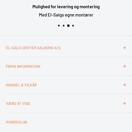
Mulighed for levering og montering
Med El-Salgs egne montører
EL-SALG CENTER AALBORG A/S
CVR: 26994527
FIRMA INFORMATION
Otto Mønsteds Vej 6
9200 Aalborg SV
Kontakt & åbningstider
Tlf. 98180011
HANDEL & VILKÅR
Medarbejdere
webshop@esca.dk
Om El-Salg Aalborg
4 års garanti
VÆRD AT VIDE
Kundeklub
Handelsbetingelser
Tips & tricks
Fortrydelsesret
Levering
KUNDEKLUB
Garantiservice
Montering