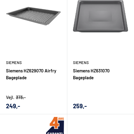
lettere. I et køkken kan det være en indbygningsovn med
præcis varmestyring, en induktionskogeplade med hurtig
regulering eller en emhætte, der passer til både
madlavningsvaner og rummets indretning. I bryggerset kan
det være en vaskemaskine eller tørretumbler, hvor kapacitet,
programmer og energiforbrug skal matche familiens behov.
Har du allerede besluttet dig for Siemens, kan du bruge siden
SIEMENS
SIEMENS
som samlet overblik over brandets produkter. Er du stadig i
Siemens HZ629070 Airfry
Siemens HZ631070
tvivl, bør du sammenligne de enkelte produkttyper ud fra
Bageplade
Bageplade
daglig brug. En opvaskemaskine skal måske være lydsvag og
integrerbar. En ovn skal måske have pyrolyse, dampfunktion
eller teleskopudtræk. En kogeplade skal måske passe til
Vejl.
373,-
Udsalgs
Udsalgs
249,-
259,-
eksisterende bordplade, emhætte og ventilation. Det er netop
pris
pris
her, faglig rådgivning kan gøre en forskel.
Du kan også se nærmere på
Siemens Extraklasse
, hvis du
ønsker modeller med særlige fordele og et ekstra fokus på