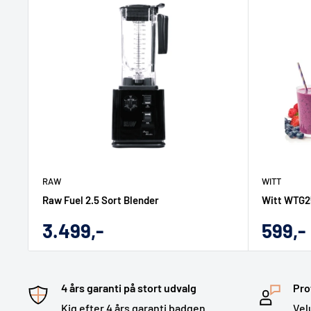
RAW
WITT
Raw Fuel 2.5 Sort Blender
Witt WTG2
Udsalgs
Udsal
3.499,-
599,-
pris
pris
4 års garanti på stort udvalg
Pro
Kig efter 4 års garanti badgen
Vel