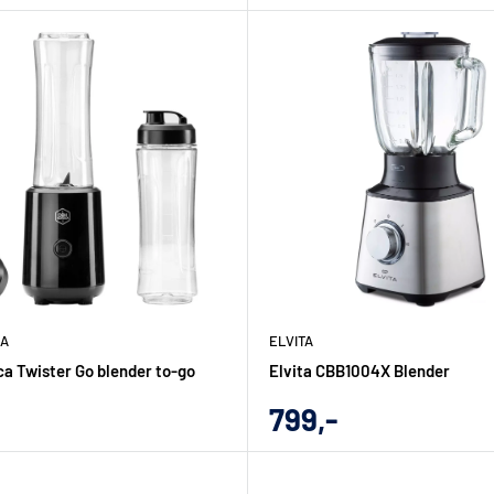
pris
CA
ELVITA
a Twister Go blender to-go
Elvita CBB1004X Blender
gs
Udsalgs
799,-
pris