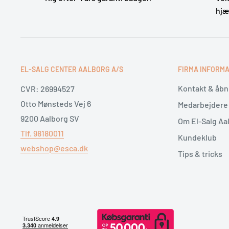
hj
EL-SALG CENTER AALBORG A/S
FIRMA INFORMA
Kontakt & åbn
CVR: 26994527
Otto Mønsteds Vej 6
Medarbejdere
9200 Aalborg SV
Om El-Salg Aa
Tlf. 98180011
Kundeklub
webshop@esca.dk
Tips & tricks