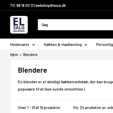
Hop
Tlf. 98 18 00 11 | webshop@esca.dk
til
indhold
El-
Salg
Aalborg
A/S
Hvidevarer
Køkken & madlavning
Personlig
Hjem
Blendere
Blendere
En blender er et alsidigt køkkenredskab, der kan brug
populære til at lave sunde smoothies i.
Viser 1 - 10 af 10 produkter
Vis: 24 produkter pr. sid