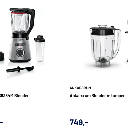
ANKARSRUM
6384M Blender
Ankarsrum Blender m tamper
gs
Udsalgs
-
749,-