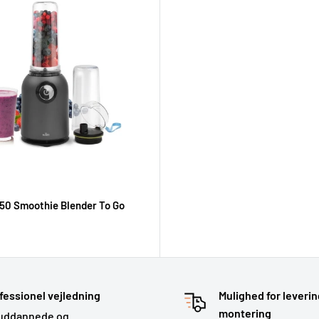
50 Smoothie Blender To Go
gs
fessionel vejledning
Mulighed for leverin
montering
uddannede og