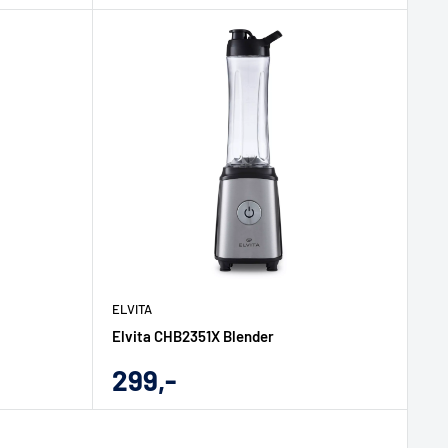
pris
ELVITA
Elvita CHB2351X Blender
Udsalgs
299,-
pris