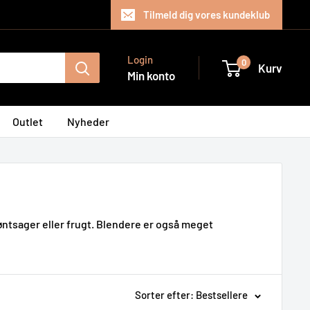
Tilmeld dig vores kundeklub
Login
0
Kurv
Min konto
Outlet
Nyheder
røntsager eller frugt. Blendere er også meget
Sorter efter: Bestsellere