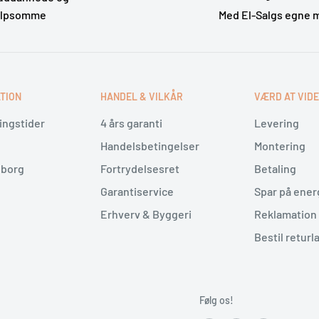
ælpsomme
Med El-Salgs egne 
TION
HANDEL & VILKÅR
VÆRD AT VID
ingstider
4 års garanti
Levering
Handelsbetingelser
Montering
lborg
Fortrydelsesret
Betaling
Garantiservice
Spar på ener
Erhverv & Byggeri
Reklamation 
Bestil returl
Følg os!