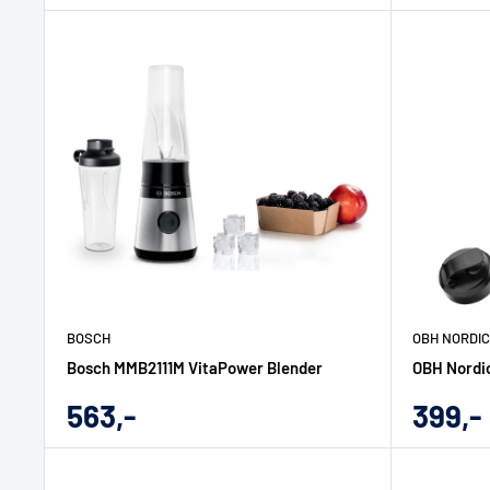
pris
pris
BOSCH
OBH NORDI
Bosch MMB2111M VitaPower Blender
OBH Nordic
Udsalgs
Udsal
563,-
399,-
pris
pris