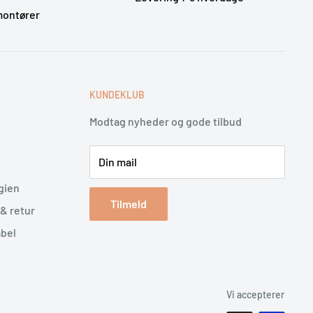
montører
E
KUNDEKLUB
Modtag nyheder og gode tilbud
Din mail
gien
Tilmeld
& retur
abel
Vi accepterer