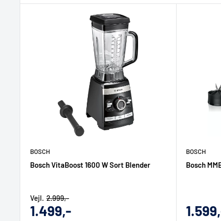
BOSCH
BOSCH
Bosch VitaBoost 1600 W Sort Blender
Bosch MMB
Vejl.
2.999,-
Udsalgs
Udsal
1.499,-
1.599,