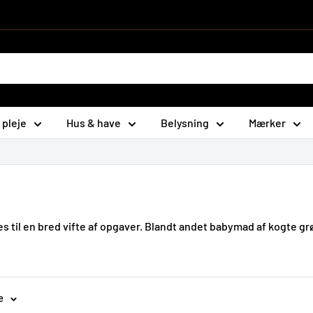
 pleje
Hus & have
Belysning
Mærker
es til en bred vifte af opgaver. Blandt andet babymad af kogte g
e