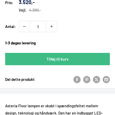
Udsalgs
3.520,-
Pris:
pris
Vejl.
4.399,-
Antal:
1-3 dages levering
Tilføj til kurv
Del dette produkt
Asteria Floor lampen er skabt i spændingsfeltet mellem
design, teknologi og håndværk. Den har en indbygget LED-