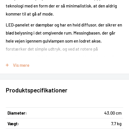
teknologi med en form der er så minimalistisk, at den aldrig
kommer til at gå af mode.
LED-panelet er dæmpbar og har en hvid diffusor, der sikrer en
blød belysning i det omgivende rum. Messingbasen, der går
hele vejen igennem gulvlampen som en lodret akse,
forstærker det simple udtryk, og ved at rotere på
messingtoppen vil du kunne tænde og slukke for lyset – eller
blot justere lysstyrken.
Vis mere
"The illusion of earthly weightlessness had to be challenged by a
light design that defies gravity"
Produktspecifikationer
- Søren Ravn Christensen, designer and co-founder of UMAGE
Diameter:
43.00 cm
Vægt:
7.7 kg