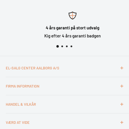
4 års garanti på stort udvalg
Kig efter 4 års garanti badgen
EL-SALG CENTER AALBORG A/S
CVR: 26994527
FIRMA INFORMATION
Otto Mønsteds Vej 6
9200 Aalborg SV
Kontakt & åbningstider
Tlf. 98180011
HANDEL & VILKÅR
Medarbejdere
webshop@esca.dk
Om El-Salg Aalborg
4 års garanti
VÆRD AT VIDE
Kundeklub
Handelsbetingelser