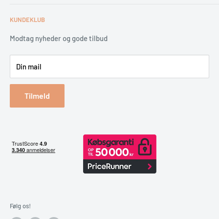
Tips & tricks
Fortrydelsesret
Levering
KUNDEKLUB
Garantiservice
Montering
Erhverv & Byggeri
Betaling
Modtag nyheder og gode tilbud
Spar på energien
Din mail
Reklamation & retur
Bestil returlabel
Tilmeld
Følg os!