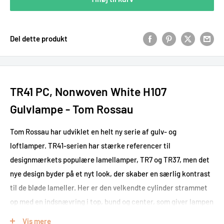
Del dette produkt
TR41 PC, Nonwoven White H107
Gulvlampe - Tom Rossau
Tom Rossau har udviklet en helt ny serie af gulv- og
loftlamper. TR41-serien har stærke referencer til
designmærkets populære lamellamper, TR7 og TR37, men det
nye design byder på et nyt look, der skaber en særlig kontrast
til de bløde lameller. Her er den velkendte cylinder strammet
op med en indsnævring i top, bund og center, som giver lampen
en særlig timeglasform. Indsnævringen i midten er dog
Vis mere