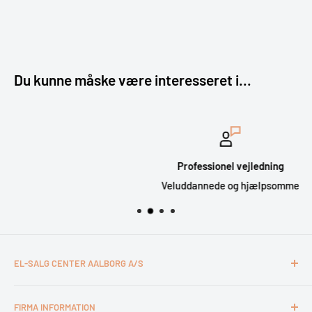
Du kunne måske være interesseret i...
Professionel vejledning
Veluddannede og hjælpsomme
EL-SALG CENTER AALBORG A/S
CVR: 26994527
FIRMA INFORMATION
Otto Mønsteds Vej 6