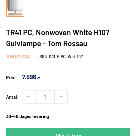
TR41 PC, Nonwoven White H107
Gulvlampe - Tom Rossau
TOM ROSSAU
SKU:
041-F-PC-Whi-107
Udsalgs
7.596,-
Pris:
pris
Antal:
30-40 dages levering
Tilføj til kurv