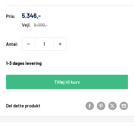
Udsalgs
5.346,-
Pris:
pris
Vejl.
8.099,-
Antal:
1-3 dages levering
Tilføj til kurv
Del dette produkt