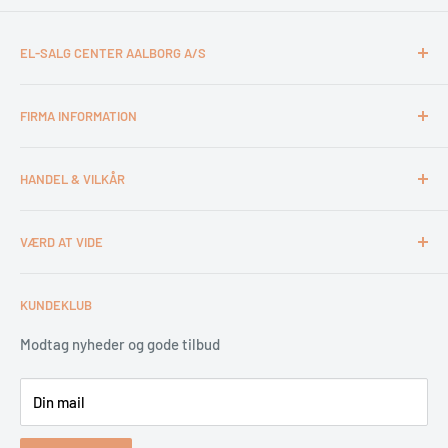
EL-SALG CENTER AALBORG A/S
CVR: 26994527
FIRMA INFORMATION
Otto Mønsteds Vej 6
9200 Aalborg SV
Kontakt & åbningstider
Tlf. 98180011
HANDEL & VILKÅR
Medarbejdere
webshop@esca.dk
Om El-Salg Aalborg
4 års garanti
VÆRD AT VIDE
Kundeklub
Handelsbetingelser
Tips & tricks
Fortrydelsesret
Levering
KUNDEKLUB
Garantiservice
Montering
Erhverv & Byggeri
Betaling
Modtag nyheder og gode tilbud
Spar på energien
Din mail
Reklamation & retur
Bestil returlabel