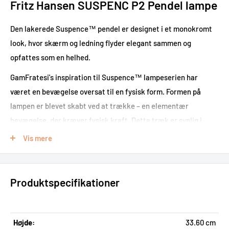
Fritz Hansen SUSPENC P2 Pendel lampe
Den lakerede Suspence™ pendel er designet i et monokromt
look, hvor skærm og ledning flyder elegant sammen og
opfattes som en helhed.
GamFratesi's inspiration til Suspence™ lampeserien har
været en bevægelse oversat til en fysisk form. Formen på
lampen er blevet skabt ved at trække – en elementær
bevægelse, der kræver fysisk kraft. Dette træk er synlig i
toppen af lampen, hvor den lille spids er synlig. Suspence™ er
Vis mere
organisk i formen med en naturlig blød kurve. En opal
afskærmning koncentrerer lyset, forhindrer blænding og
skaber et elegant optisk bedrag – derfor navnet "infinity
Produktspecifikationer
diffuser™".
Højde:
33.60 cm