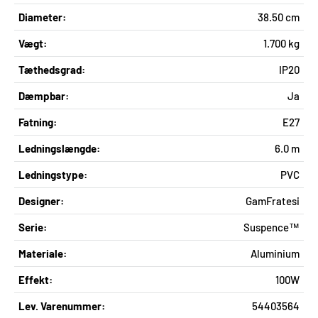
Diameter:
38.50 cm
Vægt:
1.700 kg
Tæthedsgrad:
IP20
Dæmpbar:
Ja
Fatning:
E27
Ledningslængde:
6.0 m
Ledningstype:
PVC
Designer:
GamFratesi
Serie:
Suspence™
Materiale:
Aluminium
Effekt:
100W
Lev. Varenummer:
54403564