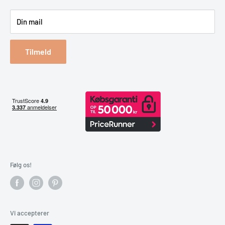
Spar på energien
Din mail
Reklamation & retur
Bestil returlabel
Tilmeld
Følg os!
Vi accepterer