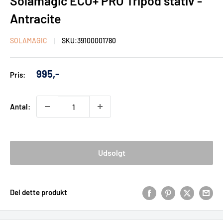
Solamagic ECO+ PRO Tripod stativ -
Antracite
SOLAMAGIC
SKU:
39100001780
Udsalgs
995,-
Pris:
pris
Antal:
Udsolgt
Del dette produkt