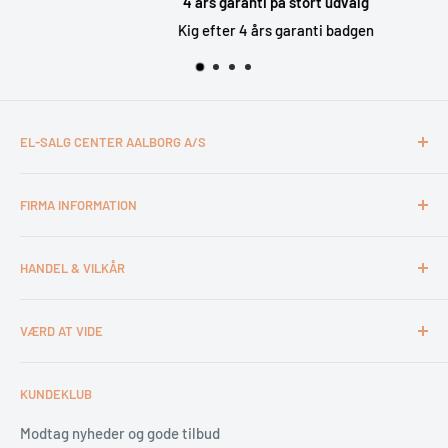
4 års garanti på stort udvalg
Kig efter 4 års garanti badgen
EL-SALG CENTER AALBORG A/S
CVR: 26994527
FIRMA INFORMATION
Otto Mønsteds Vej 6
9200 Aalborg SV
Kontakt & åbningstider
Tlf. 98180011
HANDEL & VILKÅR
Medarbejdere
webshop@esca.dk
Om El-Salg Aalborg
4 års garanti
VÆRD AT VIDE
Kundeklub
Handelsbetingelser
Tips & tricks
Fortrydelsesret
Levering
KUNDEKLUB
Garantiservice
Montering
Erhverv & Byggeri
Betaling
Modtag nyheder og gode tilbud