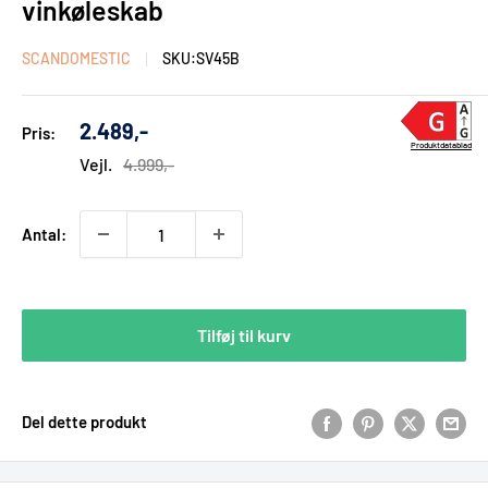
vinkøleskab
SCANDOMESTIC
SKU:
SV45B
Udsalgs
2.489,-
Pris:
pris
Produktdatablad
Vejl.
4.999,-
Antal:
Tilføj til kurv
Del dette produkt