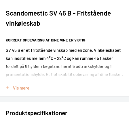
Scandomestic SV 45 B - Fritstående
vinkøleskab
KORREKT OPBEVARING AF DINE VINE ER VIGTIG.
SV 45 B er et fritstående vinskab med én zone. Vinkøleskabet
kan indstilles mellem 4°C – 22°C og kan rumme 45 flasker
fordelt på 6 hylder i bøgetræ, heraf 5 udtrækshylder og 1
præsentationshylde. Et flot skab til opbevaring af dine flasker.
Skabet har et tidløst design, hvor den sorte rammeløse
Vis mere
glasdør og det indvendige lys giver skabet et eksklusivt
udtryk. Højre hængslet dør med mulighed for dørvending, så
det altid er fleksibelt at placere vinskabet i rummet.
Produktspecifikationer
1 horisontale LED lys giver et godt lys og repræsenterer vinen
flot. Skabet har intelligent luftcirkulationssystem, som sikrer