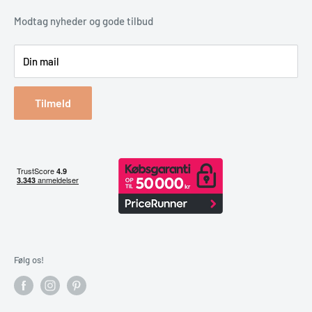
Erhverv & Byggeri
Betaling
Modtag nyheder og gode tilbud
Spar på energien
Din mail
Reklamation & retur
Bestil returlabel
Tilmeld
Følg os!