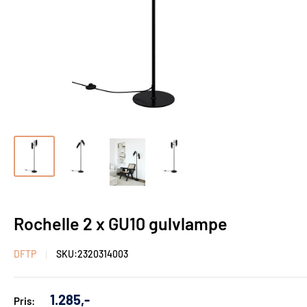
Rochelle 2 x GU10 gulvlampe
DFTP
SKU:
2320314003
Udsalgs
1.285,-
Pris: