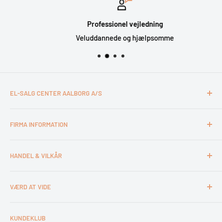
Professionel vejledning
Veluddannede og hjælpsomme
EL-SALG CENTER AALBORG A/S
CVR: 26994527
FIRMA INFORMATION
Otto Mønsteds Vej 6
9200 Aalborg SV
Kontakt & åbningstider
Tlf. 98180011
HANDEL & VILKÅR
Medarbejdere
webshop@esca.dk
Om El-Salg Aalborg
4 års garanti
VÆRD AT VIDE
Kundeklub
Handelsbetingelser
Tips & tricks
Fortrydelsesret
Levering
KUNDEKLUB
Garantiservice
Montering