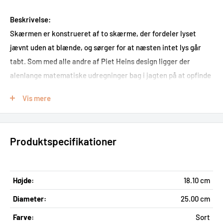
Beskrivelse:
Skærmen er konstrueret af to skærme, der fordeler lyset
jævnt uden at blænde, og sørger for at næsten intet lys går
tabt. Som med alle andre af Piet Heins design ligger der
alenlange matematiske udregninger bag i jagten på at opfinde
og designe noget nær det perfekte. Med RA er Piet Hein til
Vis mere
fulde lykkedes. RA er blændfri.
Metalskærm giver et fint,
inddirekte lys.
Fakta:
Produktspecifikationer
Designet i 1931 Skærme i sort metal. 3 meter sort
tekstilledning max. 40W E14
Højde:
18.10 cm
Diameter:
25.00 cm
Farve:
Sort