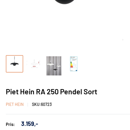
Piet Hein RA 250 Pendel Sort
PIET HEIN
SKU:
60723
Udsalgs
3.159,-
Pris:
pris