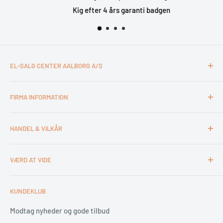
Kig efter 4 års garanti badgen
EL-SALG CENTER AALBORG A/S
CVR: 26994527
FIRMA INFORMATION
Otto Mønsteds Vej 6
9200 Aalborg SV
Kontakt & åbningstider
Tlf. 98180011
HANDEL & VILKÅR
Medarbejdere
webshop@esca.dk
Om El-Salg Aalborg
4 års garanti
VÆRD AT VIDE
Kundeklub
Handelsbetingelser
Tips & tricks
Fortrydelsesret
Levering
KUNDEKLUB
Garantiservice
Montering
Erhverv & Byggeri
Betaling
Modtag nyheder og gode tilbud