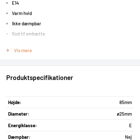
E14
Varm hvid
Ikke dæmpbar
God til emhætte
Vis mere
Pærer med lang levetid – holder i op til 15
år
Produktspecifikationer
Højde:
85mm
Diameter:
ø25mm
Energiklasse:
E
Dæmpbar:
Nej