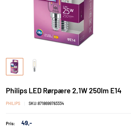
Philips LED Rørpære 2,1W 250lm E14
PHILIPS
SKU:
8718699783334
Udsalgs
49,-
Pris:
pris