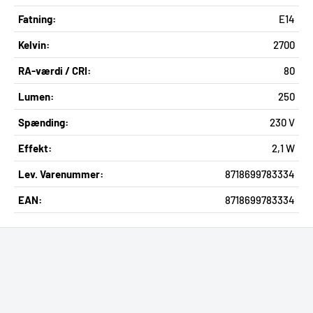
Med en levetid på op til 15.000 timer kan du reducere
Fatning:
E14
besværet ved ofte at skulle skifte pærer og nyde en perfekt
Kelvin:
2700
belysningsløsning i mere end 15 år.
RA-værdi / CRI:
80
Ægte, glødepærelignende varmt hvidt lys
Lumen:
250
Spænding:
230 V
Effekt:
2,1 W
Lev. Varenummer:
8718699783334
EAN:
8718699783334
Denne pære har en farvetemperatur på 2.700 K og giver en
varm, rolig stemning og er perfekt til afslapning. Dette lys
med en farvetemperatur på 2.700 K er ideelt til