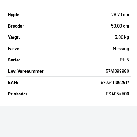
Højde:
26.70 cm
Bredde:
50.00 cm
Vægt:
3,00 kg
Farve:
Messing
Serie:
PH 5
Lev. Varenummer:
5741099980
EAN:
5703411062517
Priskode:
ESA954500