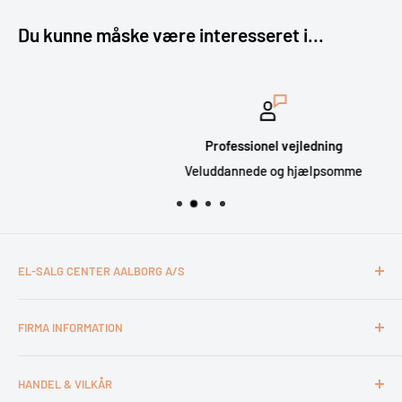
Du kunne måske være interesseret i...
Professionel vejledning
Veluddannede og hjælpsomme
EL-SALG CENTER AALBORG A/S
CVR: 26994527
FIRMA INFORMATION
Otto Mønsteds Vej 6
9200 Aalborg SV
Kontakt & åbningstider
Tlf. 98180011
HANDEL & VILKÅR
Medarbejdere