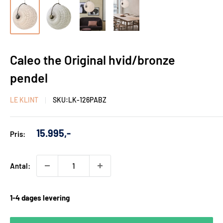
Caleo the Original hvid/bronze
pendel
LE KLINT
SKU:
LK-126PABZ
Udsalgs
15.995,-
Pris:
pris
Antal:
1-4 dages levering