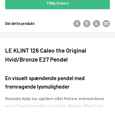
Tilføj til kurv
Del dette produkt
LE KLINT 126 Caleo the Original
Hvid/Bronze E27 Pendel
En visuelt spændende pendel med
fremragende lysmuligheder
Klassiske dyder har sjældent stået flottere, end med denne
serie af kvalitetspendler fra Le Klint. Designer Rikke Frost
formår ikke kun at bibeholde hvad vi elsker ved den smukke