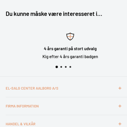
Du kunne måske være interesseret i...
4 års garanti på stort udvalg
Kig efter 4 års garanti badgen
EL-SALG CENTER AALBORG A/S
CVR: 26994527
FIRMA INFORMATION
Otto Mønsteds Vej 6
9200 Aalborg SV
Kontakt & åbningstider
Tlf. 98180011
HANDEL & VILKÅR
Medarbejdere