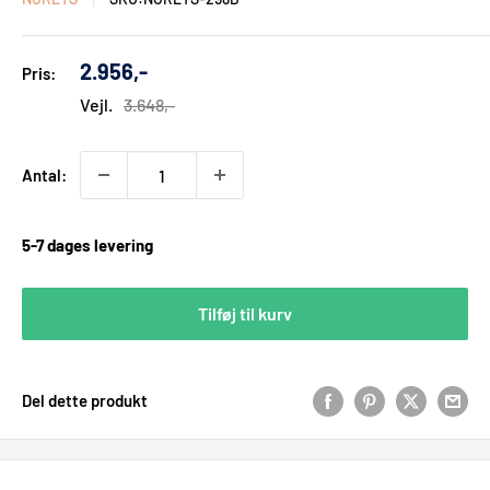
Udsalgs
2.956,-
Pris:
pris
Vejl.
3.648,-
Antal:
5-7 dages levering
Tilføj til kurv
Del dette produkt