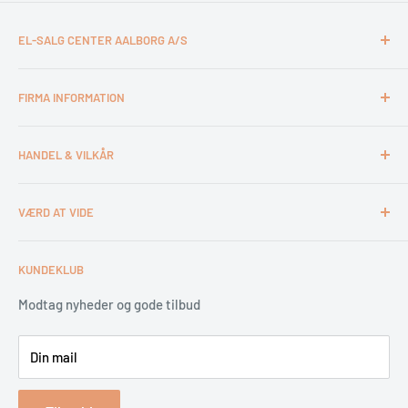
EL-SALG CENTER AALBORG A/S
CVR: 26994527
FIRMA INFORMATION
Otto Mønsteds Vej 6
9200 Aalborg SV
Kontakt & åbningstider
Tlf. 98180011
HANDEL & VILKÅR
Medarbejdere
webshop@esca.dk
Om El-Salg Aalborg
4 års garanti
VÆRD AT VIDE
Kundeklub
Handelsbetingelser
Tips & tricks
Fortrydelsesret
Levering
KUNDEKLUB
Garantiservice
Montering
Erhverv & Byggeri
Betaling
Modtag nyheder og gode tilbud
Spar på energien
Din mail
Reklamation & retur
Bestil returlabel