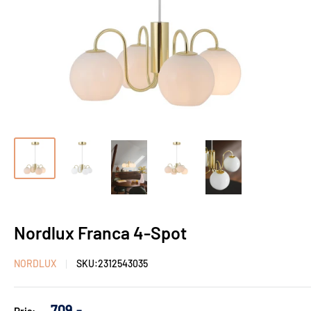
Nordlux Franca 4-Spot
NORDLUX
SKU:
2312543035
Udsalgs
709,-