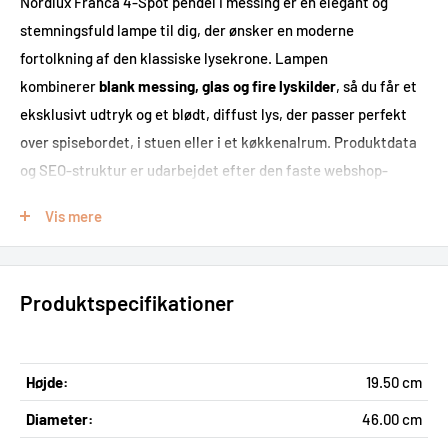
Nordlux Franca 4-Spot pendel i messing er en elegant og
stemningsfuld lampe til dig, der ønsker en moderne
fortolkning af den klassiske lysekrone. Lampen
kombinerer
blank messing, glas og fire lyskilder
, så du får et
eksklusivt udtryk og et blødt, diffust lys, der passer perfekt
over spisebordet, i stuen eller i et køkkenalrum. Produktdata
og SEO-struktur er udarbejdet efter den faste webshop-
skabelon.
Vis mere
Franca-serien fra Nordlux er designet med tydelig vintage-
inspiration, men med et let og nutidigt formsprog. De hvide
glaskupler spreder lyset behageligt i rummet, mens den
Produktspecifikationer
skinnende messingfinish tilfører varme, karakter og et
dekorativt blikfang til indretningen. Lampen er derfor et
oplagt valg, hvis du søger en
messing pendel med glas
, der
Højde:
19.50 cm
både fungerer som praktisk belysning og som en markant
Diameter:
46.00 cm
designdetalje.