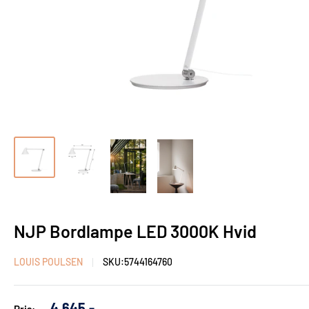
NJP Bordlampe LED 3000K Hvid
LOUIS POULSEN
SKU:
5744164760
Udsalgs
4.645,-