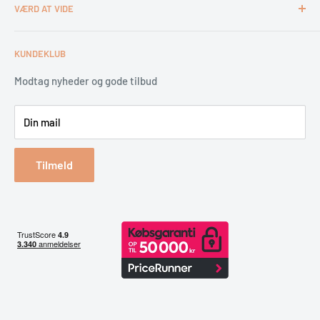
VÆRD AT VIDE
Kundeklub
Handelsbetingelser
Tips & tricks
Fortrydelsesret
Levering
KUNDEKLUB
Garantiservice
Montering
Erhverv & Byggeri
Betaling
Modtag nyheder og gode tilbud
Spar på energien
Din mail
Reklamation & retur
Bestil returlabel
Tilmeld