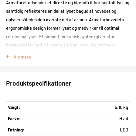
Armaturet udsender et direkte og blændfrit horisontalt lys, og
samtidig reflekteres en del af lyset bagud af hovedet og
oplyser således den øverste del af armen. Armaturhovedets
ergonomiske design former lyset og medvirker til optimal
retning på lyset. Et simpelt mekanisk system giver stor
bevægelsesfrihed, så lyset altid kan indstilles optimalt i
arbejdsområdet. Skærmen er hvidlakeret på indersiden,
Vis mere
hvilket giver et komfortabelt, diffuseret lys.
Produktspecifikationer
Overflade: Hvid Materiale: Fod & base: Stål. Arme &
lampehoved: Aluminium. Led: Anodiseret aluminium
Ledningslængde: 2m. Afbryder: På ledning med to dæmp
Vægt:
5,10 kg
indstillinger. Ledningstype: Hvid plast. LED-driver: ekstern
Farve:
Hvid
med stikprop. Der er timer-funktion til automatisk slukning,
som kan indstilles til 4 timer eller 8 timer. Vinklingen på
Fatning:
LED