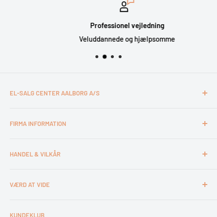
Professionel vejledning
Veluddannede og hjælpsomme
EL-SALG CENTER AALBORG A/S
CVR: 26994527
FIRMA INFORMATION
Otto Mønsteds Vej 6
9200 Aalborg SV
Kontakt & åbningstider
Tlf. 98180011
HANDEL & VILKÅR
Medarbejdere
webshop@esca.dk
Om El-Salg Aalborg
4 års garanti
VÆRD AT VIDE
Kundeklub
Handelsbetingelser
Tips & tricks
Fortrydelsesret
Levering
KUNDEKLUB