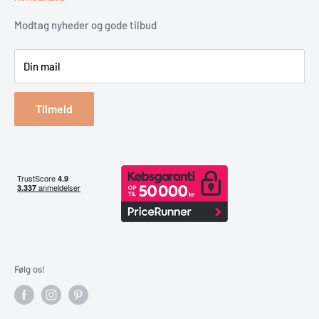
Garantiservice
Montering
Erhverv & Byggeri
Betaling
Modtag nyheder og gode tilbud
Spar på energien
Din mail
Reklamation & retur
Bestil returlabel
Tilmeld
Følg os!