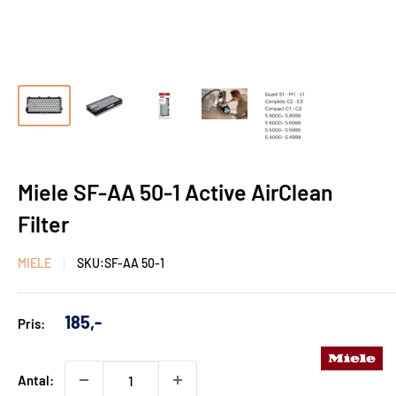
Miele SF-AA 50-1 Active AirClean
Filter
MIELE
SKU:
SF-AA 50-1
Udsalgs
185,-
Pris:
pris
Antal: