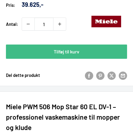
Udsalgs
39.625,-
Pris:
pris
Antal:
Tilføj til kurv
Del dette produkt
Miele PWM 506 Mop Star 60 EL DV-1 –
professionel vaskemaskine til mopper
og klude