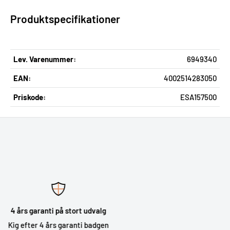
Produktspecifikationer
Lev. Varenummer:
6949340
EAN:
4002514283050
Priskode:
ESA157500
Professionel vejledning
Veluddannede og hjælpsomme