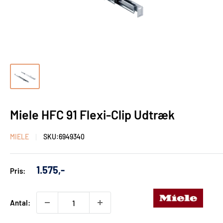
Miele HFC 91 Flexi-Clip Udtræk
MIELE
SKU:
6949340
Udsalgs
1.575,-
Pris:
pris
Antal: