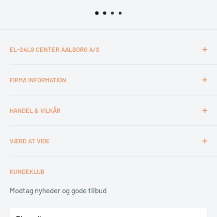
EL-SALG CENTER AALBORG A/S
CVR: 26994527
FIRMA INFORMATION
Otto Mønsteds Vej 6
9200 Aalborg SV
Kontakt & åbningstider
Tlf. 98180011
HANDEL & VILKÅR
Medarbejdere
webshop@esca.dk
Om El-Salg Aalborg
4 års garanti
VÆRD AT VIDE
Kundeklub
Handelsbetingelser
Tips & tricks
Fortrydelsesret
Levering
KUNDEKLUB
Garantiservice
Montering
Erhverv & Byggeri
Betaling
Modtag nyheder og gode tilbud
Spar på energien