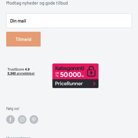
Erhverv & Byggeri
Betaling
Modtag nyheder og gode tilbud
Spar på energien
Din mail
Reklamation & retur
Bestil returlabel
Tilmeld
Følg os!