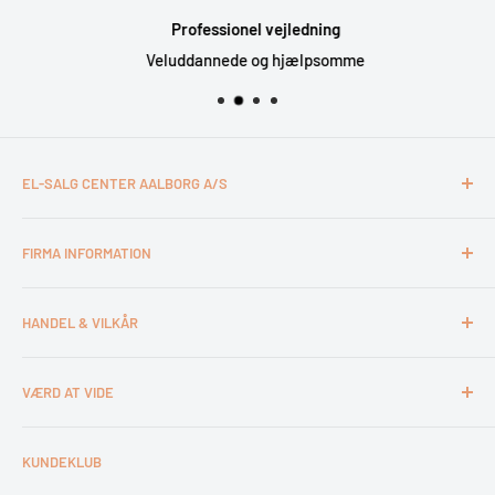
Professionel vejledning
Veluddannede og hjælpsomme
EL-SALG CENTER AALBORG A/S
CVR: 26994527
FIRMA INFORMATION
Otto Mønsteds Vej 6
9200 Aalborg SV
Kontakt & åbningstider
Tlf. 98180011
HANDEL & VILKÅR
Medarbejdere
webshop@esca.dk
Om El-Salg Aalborg
4 års garanti
VÆRD AT VIDE
Kundeklub
Handelsbetingelser
Tips & tricks
Fortrydelsesret
Levering
KUNDEKLUB
Garantiservice
Montering