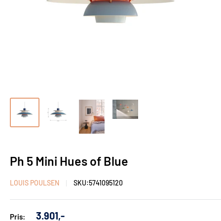
Ph 5 Mini Hues of Blue
LOUIS POULSEN
SKU:
5741095120
Udsalgs
3.901,-
Pris: