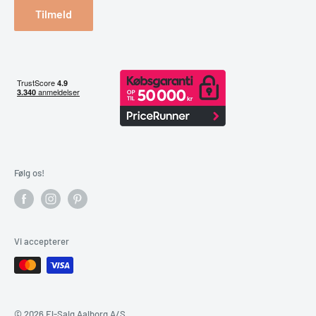
Tilmeld
Følg os!
Vi accepterer
© 2026 El-Salg Aalborg A/S