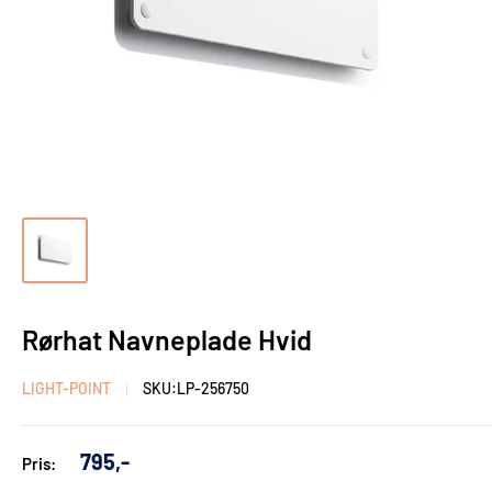
Rørhat Navneplade Hvid
LIGHT-POINT
SKU:
LP-256750
Udsalgs
795,-
Pris:
pris