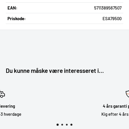
EAN:
5711389567507
Priskode:
ESA79500
Du kunne måske være interesseret i...
4 års garanti på stort udvalg
Kig efter 4 års garanti badgen