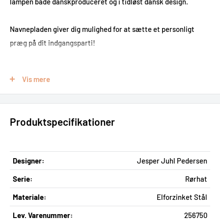
lampen både danskproduceret og i tidløst dansk design.
Navnepladen giver dig mulighed for at sætte et personligt
præg på dit indgangsparti!
RØRHAT NAMEPLATE fås i farverne sort, hvid, galvaniseret, rå
Vis mere
kobber samt rustfrit stål. Du kan matche din RØRHAT-lampe
med en navneplade i samme farve for et klassisk udtryk, eller
du kan springe ud i et mix af flere forskellige farver for et mere
Produktspecifikationer
vovet look.
Designer:
Jesper Juhl Pedersen
Serie:
Rørhat
Materiale:
Elforzinket Stål
Lev. Varenummer:
256750