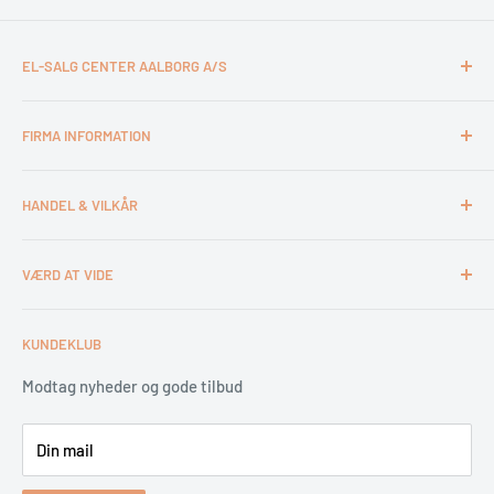
EL-SALG CENTER AALBORG A/S
CVR: 26994527
FIRMA INFORMATION
Otto Mønsteds Vej 6
9200 Aalborg SV
Kontakt & åbningstider
Tlf. 98180011
HANDEL & VILKÅR
Medarbejdere
webshop@esca.dk
Om El-Salg Aalborg
4 års garanti
VÆRD AT VIDE
Kundeklub
Handelsbetingelser
Tips & tricks
Fortrydelsesret
Levering
KUNDEKLUB
Garantiservice
Montering
Erhverv & Byggeri
Betaling
Modtag nyheder og gode tilbud
Spar på energien
Din mail
Reklamation & retur
Bestil returlabel