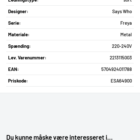
Designer:
Says Who
Serie:
Freya
Materiale:
Metal
Spænding:
220-240V
Lev. Varenummer:
2213115003
EAN:
5704924011788
Priskode:
ESA64900
Du kunne måske være interesseret i...