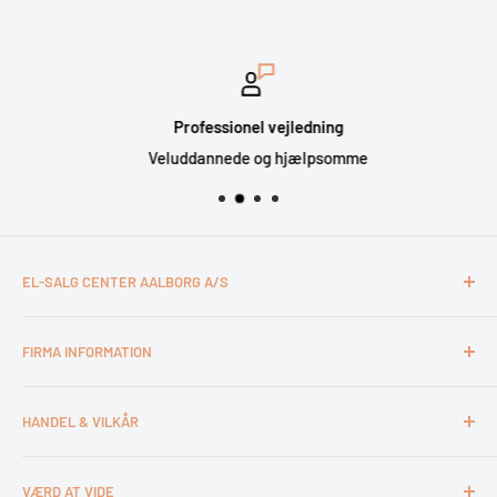
Professionel vejledning
Veluddannede og hjælpsomme
EL-SALG CENTER AALBORG A/S
CVR: 26994527
FIRMA INFORMATION
Otto Mønsteds Vej 6
9200 Aalborg SV
Kontakt & åbningstider
Tlf. 98180011
HANDEL & VILKÅR
Medarbejdere
webshop@esca.dk
Om El-Salg Aalborg
4 års garanti
VÆRD AT VIDE