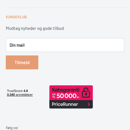
Kundeklub
Handelsbetingelser
Tips & tricks
Fortrydelsesret
Levering
KUNDEKLUB
Garantiservice
Montering
Erhverv & Byggeri
Betaling
Modtag nyheder og gode tilbud
Spar på energien
Din mail
Reklamation & retur
Bestil returlabel
Tilmeld
Følg os!