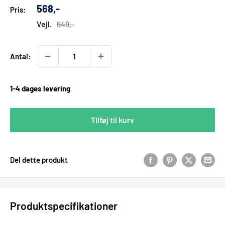
Udsalgs
568,-
Pris:
pris
Vejl.
649,-
Antal:
1-4 dages levering
Tilføj til kurv
Del dette produkt
Produktspecifikationer