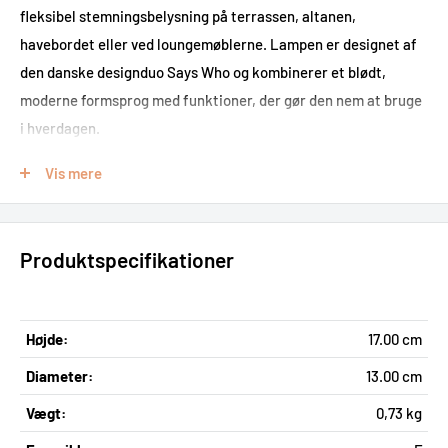
fleksibel stemningsbelysning på terrassen, altanen,
havebordet eller ved loungemøblerne. Lampen er designet af
den danske designduo Says Who og kombinerer et blødt,
moderne formsprog med funktioner, der gør den nem at bruge
i hverdagen.
Med Elmer får du en
soldrevet bordlampe, der kan oplades via
Vis mere
sollys
i løbet af dagen – og når du har brug for hurtigere
opladning, kan den også oplades med det medfølgende USB-C-
kabel. Det gør Nordlux Elmer Solar ideel til dig, der ønsker
Produktspecifikationer
hyggelig udendørsbelysning uden fast installation, kabler på
terrassen eller behov for udskiftelige pærer.
Højde:
17.00 cm
Grøn solcellelampe med 3-trins
Diameter:
13.00 cm
Moodmaker™ dæmpning
Vægt:
0,73 kg