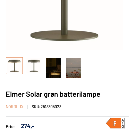
Elmer Solar grøn batterilampe
NORDLUX
SKU:
2518305023
Udsalgs
274,-
Pris: