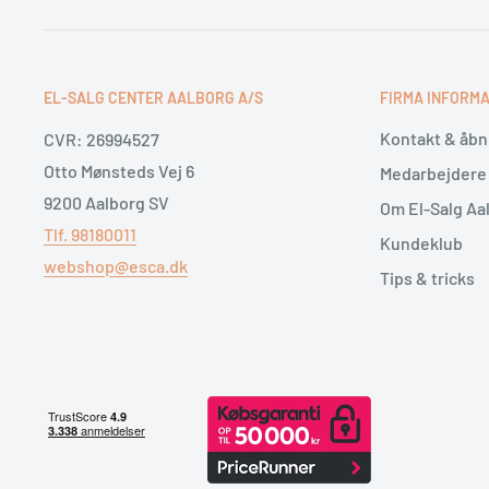
Høj centrifugering og fleksibel betjeni
EL-SALG CENTER AALBORG A/S
FIRMA INFORMA
Med en maksimal centrifugeringshastighed på
1600 o
Kontakt & åbn
CVR: 26994527
Electrolux EW2W3068E4 med at fjerne mere fugt fra tø
Otto Mønsteds Vej 6
Medarbejdere
bidrager til en mere effektiv samlet proces. Samtidig 
9200 Aalborg SV
Om El-Salg Aa
mulighed for at tilpasse vaskeprogrammet efter din ti
Tlf. 98180011
Kundeklub
snavsniveau, så du får mere kontrol over vaskedagen.
webshop@esca.dk
Tips & tricks
Electrolux EW2W3068E4 er derfor et oplagt valg til d
frontbetjent vaskemaskine
med integreret tørrefunk
skånsom tekstilpleje. Den kombinerer funktionalitet,
brugervenlighed i én maskine, så du får en praktisk løs
og opfriskning af tøj.