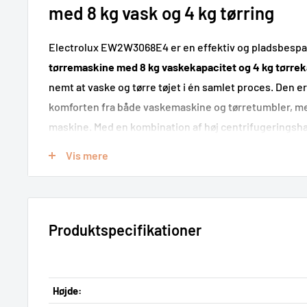
med 8 kg vask og 4 kg tørring
Electrolux EW2W3068E4 er en effektiv og pladsbesp
tørremaskine med 8 kg vaskekapacitet og 4 kg tørrek
nemt at vaske og tørre tøjet i én samlet proces. Den er 
komforten fra både vaskemaskine og tørretumbler, men
maskine. Med en kombination af høj centrifugeringsha
tøjpleje og praktiske dampprogrammer får du en fleksib
Vis mere
hverdagens vasketøj.
Den store fordel ved Electrolux EW2W3068E4 er, at d
uden at flytte det mellem to maskiner
. Det sparer tid,
Produktspecifikationer
hverdagen, især i lejligheder, bryggerser og hjem hvo
ikke er den optimale løsning. Se også vores udvalg af
du vil sammenligne flere modeller.
Højde: