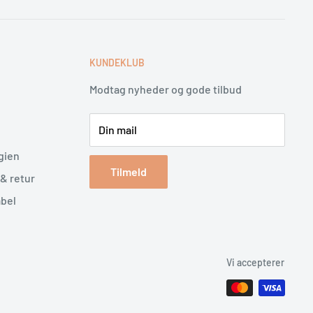
E
KUNDEKLUB
Modtag nyheder og gode tilbud
Din mail
gien
Tilmeld
& retur
abel
Vi accepterer