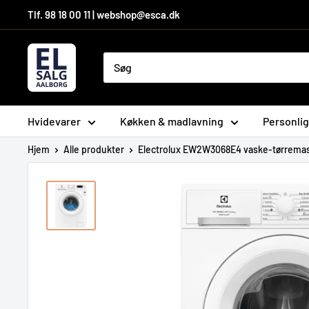
Hop
Tlf. 98 18 00 11 | webshop@esca.dk
til
indhold
El-
Salg
Aalborg
A/S
Hvidevarer
Køkken & madlavning
Personlig
Hjem
Alle produkter
Electrolux EW2W3068E4 vaske-tørremas