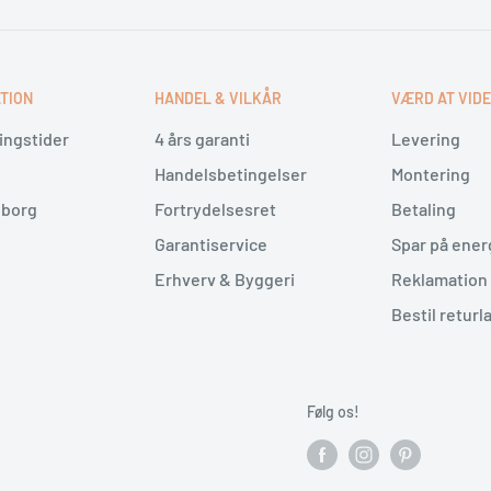
ng
TION
HANDEL & VILKÅR
VÆRD AT VID
mdr./min.
hjælper
ingstider
4 års garanti
Levering
jet inden tørring. Det
Handelsbetingelser
Montering
giver
Time Manager
dig
lborg
Fortrydelsesret
Betaling
dsplan og tøjets
Garantiservice
Spar på ener
Erhverv & Byggeri
Reklamation 
ig, der ønsker en moderne
Bestil returl
tion, dampprogrammer og
 pladsbesparelse og
ning til både vask, tørring
Følg os!