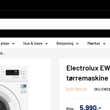
 pleje
Hus & have
Belysning
Mærker
k...
Electrolux E
tørremaskine
ELECTROLUX
SKU:
EW2W
Udsalgs
5.990,-
Pris: