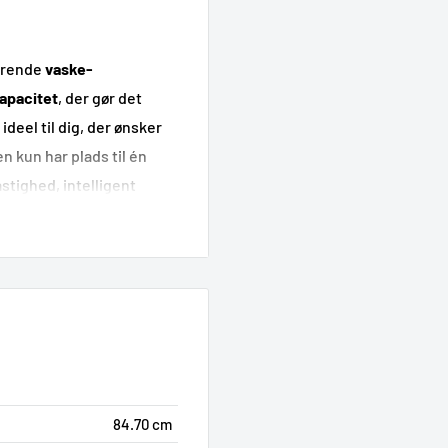
arende
vaske-
apacitet
, der gør det
ideel til dig, der ønsker
 kun har plads til én
stighed, intelligent
el løsning til
u kan
vaske og tørre tøjet
 plads og besvær i
r en separat tørretumbler
vaske-tørremaskiner
, hvis
84.70 cm