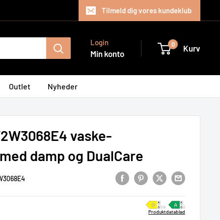
Tilmeld dig vores kundeklub
Login
0
Kurv
Min konto
Outlet
Nyheder
W2W3068E4 vaske-
 med damp og DualCare
3068E4
Produktdatablad