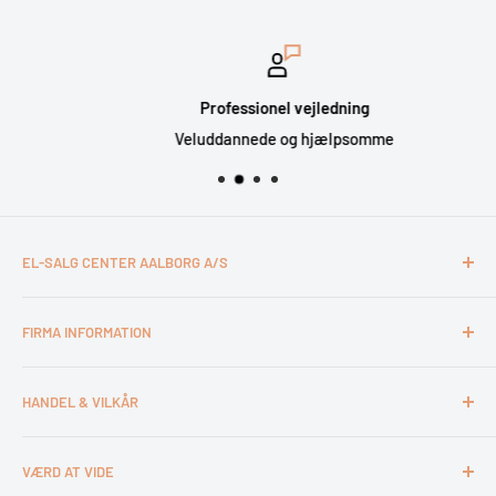
Professionel vejledning
Veluddannede og hjælpsomme
EL-SALG CENTER AALBORG A/S
CVR: 26994527
FIRMA INFORMATION
Otto Mønsteds Vej 6
9200 Aalborg SV
Kontakt & åbningstider
Tlf. 98180011
HANDEL & VILKÅR
Medarbejdere
webshop@esca.dk
Om El-Salg Aalborg
4 års garanti
VÆRD AT VIDE
Kundeklub
Handelsbetingelser