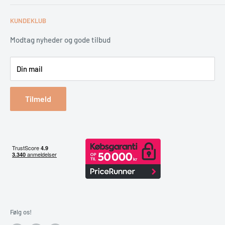
Tips & tricks
Fortrydelsesret
Levering
KUNDEKLUB
Garantiservice
Montering
Erhverv & Byggeri
Betaling
Modtag nyheder og gode tilbud
Spar på energien
Din mail
Reklamation & retur
Bestil returlabel
Tilmeld
Følg os!