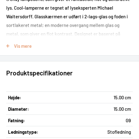
lys. Cool-lamperne er tegnet af lyseksperten Michael
Waltersdorff. Glasskærmen er udført i 2-lags-glas og foden i
sortlakeret metal; en moderne overgang mellem glas og
metal, som giver en flot kontrast. Designet er baseret på
tanken om at kombinere et flot lys, der bliver skabt gennem
Vis mere
glasskærmen, med det industrielle look (metalfoden) og det
kreative glasdesign. Skærmen er i opal-hvid med formstøbte
ringe, der giver en flot belysning i rummet. Fatningen er en
Produktspecifikationer
E27, hvor vi varmt kan anbefale lyskilde fra COLORS by Halo
Design, hvilket giver mulighed for at sætte præcis den
stemning, der skal være i rummet. Der medfølger formonteret
Højde:
15.00 cm
tekstilkabel med afbryder.
Diameter:
15.00 cm
Fatning:
G9
Ledningstype:
Stofledning