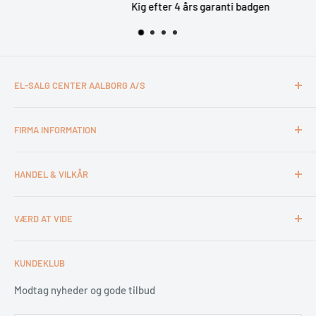
Kig efter 4 års garanti badgen
EL-SALG CENTER AALBORG A/S
CVR: 26994527
FIRMA INFORMATION
Otto Mønsteds Vej 6
9200 Aalborg SV
Kontakt & åbningstider
Tlf. 98180011
HANDEL & VILKÅR
Medarbejdere
webshop@esca.dk
Om El-Salg Aalborg
4 års garanti
VÆRD AT VIDE
Kundeklub
Handelsbetingelser
Tips & tricks
Fortrydelsesret
Levering
KUNDEKLUB
Garantiservice
Montering
Erhverv & Byggeri
Betaling
Modtag nyheder og gode tilbud
Spar på energien