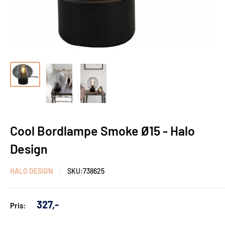
Cool Bordlampe Smoke Ø15 - Halo
Design
HALO DESIGN
SKU:
738625
Udsalgs
327,-
Pris:
pris