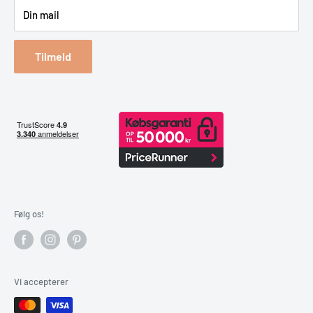
Din mail
Reklamation & retur
Bestil returlabel
Tilmeld
Følg os!
Vi accepterer