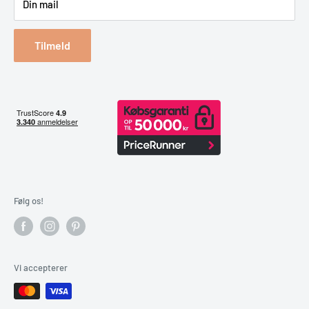
Din mail
Reklamation & retur
Bestil returlabel
Tilmeld
Følg os!
Vi accepterer