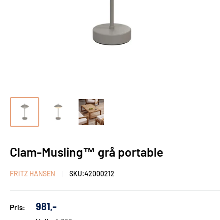
Clam-Musling™ grå portable
FRITZ HANSEN
SKU:
42000212
Udsalgs
981,-
Pris:
pris