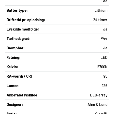
Grå
Batteritype:
Lithium
Driftstid pr. opladning:
24 timer
Lyskilde medfølger:
Ja
Tæthedsgrad:
IP44
Dæmpbar:
Ja
Fatning:
LED
Kelvin:
2700K
RA-værdi / CRI:
95
Lumen:
126
Anbefalet lyskilde:
LED-array
Designer:
Ahm & Lund
Serie:
Clam™