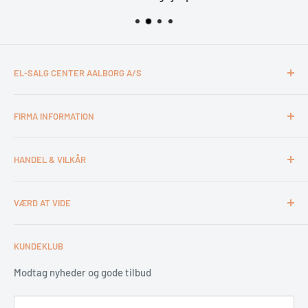
EL-SALG CENTER AALBORG A/S
CVR: 26994527
FIRMA INFORMATION
Otto Mønsteds Vej 6
9200 Aalborg SV
Kontakt & åbningstider
Tlf. 98180011
HANDEL & VILKÅR
Medarbejdere
webshop@esca.dk
Om El-Salg Aalborg
4 års garanti
VÆRD AT VIDE
Kundeklub
Handelsbetingelser
Tips & tricks
Fortrydelsesret
Levering
KUNDEKLUB
Garantiservice
Montering
Erhverv & Byggeri
Betaling
Modtag nyheder og gode tilbud
Spar på energien