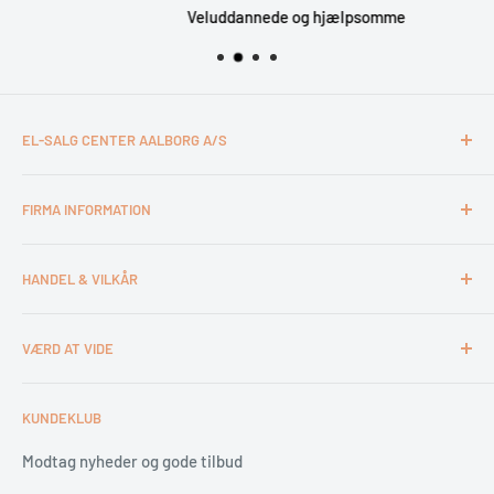
Veluddannede og hjælpsomme
EL-SALG CENTER AALBORG A/S
CVR: 26994527
FIRMA INFORMATION
Otto Mønsteds Vej 6
9200 Aalborg SV
Kontakt & åbningstider
Tlf. 98180011
HANDEL & VILKÅR
Medarbejdere
webshop@esca.dk
Om El-Salg Aalborg
4 års garanti
VÆRD AT VIDE
Kundeklub
Handelsbetingelser
Tips & tricks
Fortrydelsesret
Levering
KUNDEKLUB
Garantiservice
Montering
Erhverv & Byggeri
Betaling
Modtag nyheder og gode tilbud
Spar på energien