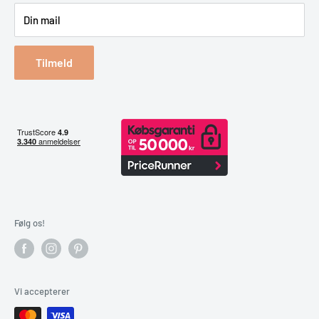
Din mail
Reklamation & retur
Bestil returlabel
Tilmeld
Følg os!
Vi accepterer