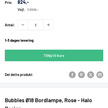
Udsalgs
824,-
Pris:
pris
Vejl.
1.049,-
Antal:
1-3 dages levering
Tilføj til kurv
Del dette produkt
Bubbles Ø18 Bordlampe, Rose - Halo