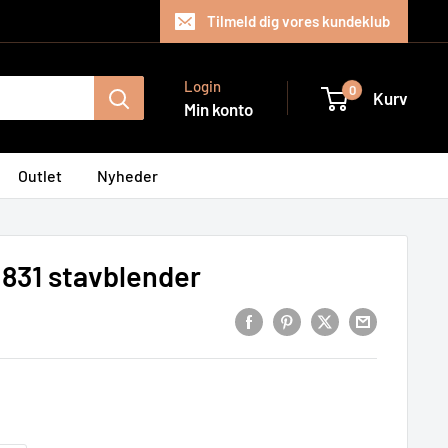
Tilmeld dig vores kundeklub
Login
0
Kurv
Min konto
Outlet
Nyheder
31 stavblender