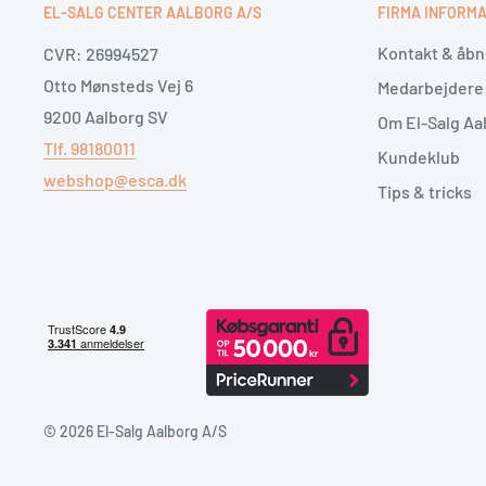
effektivt og modstå slid over tid, så du får en
holdbar 
EL-SALG CENTER AALBORG A/S
FIRMA INFORMA
stærk kraftoverførsel
. Sammen med det ekstra store 
Kontakt & åbn
CVR: 26994527
hastighedsregulering får du en stavblender, der er ne
Otto Mønsteds Vej 6
Medarbejdere
arbejder med tykkere blandinger eller større mængde
9200 Aalborg SV
Om El-Salg Aa
Tlf. 98180011
Modellen passer perfekt til dig, der vil samle flere funk
Kundeklub
webshop@esca.dk
køkkenredskab. Med både hakker, piskeris og praktisk
Tips & tricks
Bosch MSM6M831 bruges som stavblender, minihakker
også vores udvalg af
køkkenmaskiner og køkkenudsty
produkter fra
Bosch
hos El-Salg Aalborg.
Et stærkt valg til hjemmelavet m
Med Bosch MSM6M831 får du en
kraftig stavblender me
© 2026 El-Salg Aalborg A/S
metalfod, QuattroBlade Pro og alsidigt tilbehør
. Den e
der laver mad ofte og ønsker en fleksibel løsning til a