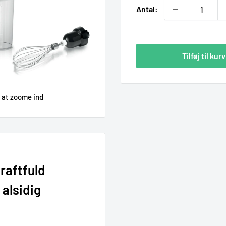
Antal:
Tilføj til kurv
r at zoome ind
raftfuld
 alsidig