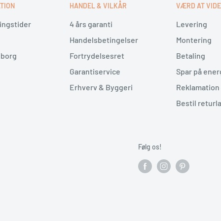
Bosch stavblender med
TION
HANDEL & VILKÅR
VÆRD AT VID
håndtag og den trinløse
ingstider
4 års garanti
Levering
m at styre, også når du
Handelsbetingelser
Montering
r.
lborg
Fortrydelsesret
Betaling
tioner i ét
Garantiservice
Spar på ener
 bæger inkluderet kan
Erhverv & Byggeri
Reklamation 
 og piskeredskab. Se
Bestil returl
r
, eller udforsk flere
Følg os!
ad fra bunden
d 1200 W, rustfri
r særlig velegnet til dig,
t blende, hakke, piske og