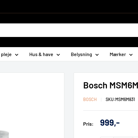
 pleje
Hus & have
Belysning
Mærker
Bosch MSM6M8
BOSCH
SKU:
MSM6M831
Udsalgs
999,-
Pris:
pris