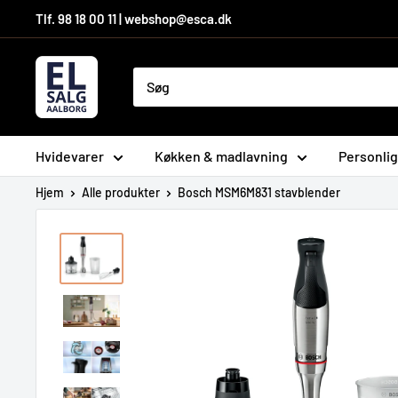
Hop
Tlf. 98 18 00 11 | webshop@esca.dk
til
indhold
El-
Salg
Aalborg
A/S
Hvidevarer
Køkken & madlavning
Personlig
Hjem
Alle produkter
Bosch MSM6M831 stavblender