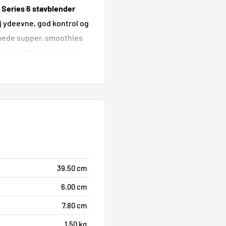
 Series 6 stavblender
høj ydeevne, god kontrol og
cremede supper, smoothies
dienser. Med sit robuste
edfølgende tilbehør er den
mbitiøs madlavning.
r masser af kraft og
så du får en
stabil og
giver den dynamiske
 hvor du nemt justerer
 ønskede tekstur.
39.50 cm
6.00 cm
ævne og
7.80 cm
1,50 kg