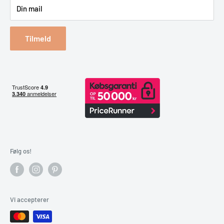
Din mail
Reklamation & retur
Bestil returlabel
Tilmeld
Følg os!
Vi accepterer