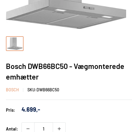
Bosch DWB66BC50 - Vægmonterede
emhætter
BOSCH
SKU:
DWB66BC50
Udsalgs
4.699,-
Pris:
pris
Antal: