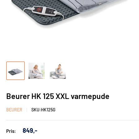
Beurer HK 125 XXL varmepude
BEURER
SKU:
HK125G
Udsalgs
849,-
Pris:
pris