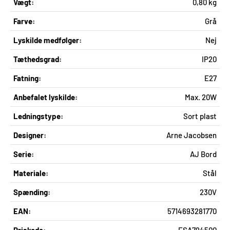
Vægt:
0,80 kg
Farve:
Grå
Lyskilde medfølger:
Nej
Tæthedsgrad:
IP20
Fatning:
E27
Anbefalet lyskilde:
Max. 20W
Ledningstype:
Sort plast
Designer:
Arne Jacobsen
Serie:
AJ Bord
Materiale:
Stål
Spænding:
230V
EAN:
5714693281770
Priskode:
ESA794500