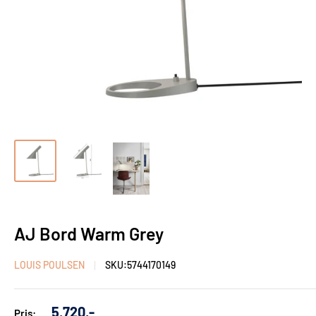
AJ Bord Warm Grey
LOUIS POULSEN
SKU:
5744170149
Udsalgs
5.720,-
Pris: