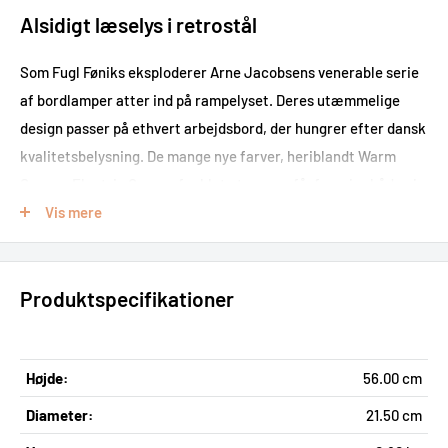
Alsidigt læselys i retrostål
Som Fugl Føniks eksploderer Arne Jacobsens venerable serie
af bordlamper atter ind på rampelyset. Deres utæmmelige
design passer på ethvert arbejdsbord, der hungrer efter dansk
kvalitetsbelysning. De mange nye farver, heriblandt Warm
Grey og Electric Orange for blot at nævne få, fornøjer både øje
Vis mere
og sjæl mens lyset gør ethvert alternativ til skamme. AJ
Bordlamper er ikke kun til at se med - de griber dybt ind, og
viser verdenen din vision for hvordan det ultimative
Produktspecifikationer
kontormiljø bør se ud!
Højde:
56.00 cm
Diameter:
21.50 cm