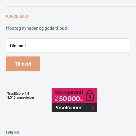
Tips & tricks
Fortrydelsesret
Levering
KUNDEKLUB
Garantiservice
Montering
Erhverv & Byggeri
Betaling
Modtag nyheder og gode tilbud
Spar på energien
Din mail
Reklamation & retur
Bestil returlabel
Tilmeld
Følg os!