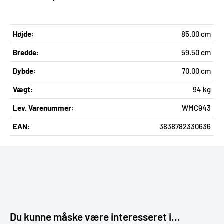
Højde:
85.00 cm
Bredde:
59.50 cm
Dybde:
70.00 cm
Vægt:
94 kg
Lev. Varenummer:
WMC943
EAN:
3838782330636
Du kunne måske være interesseret i...