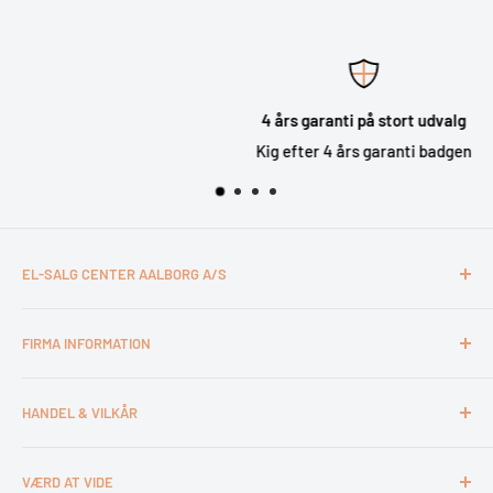
4 års garanti på stort udvalg
Kig efter 4 års garanti badgen
EL-SALG CENTER AALBORG A/S
CVR: 26994527
FIRMA INFORMATION
Otto Mønsteds Vej 6
9200 Aalborg SV
Kontakt & åbningstider
Tlf. 98180011
HANDEL & VILKÅR
Medarbejdere
webshop@esca.dk
Om El-Salg Aalborg
4 års garanti
VÆRD AT VIDE
Kundeklub
Handelsbetingelser