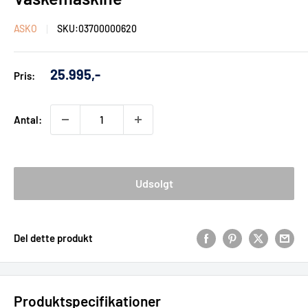
ASKO
SKU:
03700000620
Udsalgs
25.995,-
Pris:
pris
Antal:
Udsolgt
Del dette produkt
Produktspecifikationer