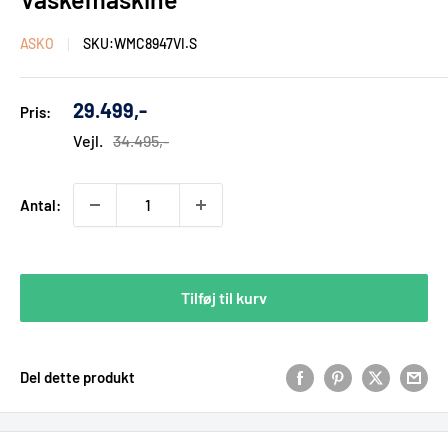
ASKO
SKU:
WMC8947VI.S
Udsalgs
29.499,-
Pris:
pris
Vejl.
34.495,-
Antal:
Tilføj til kurv
Del dette produkt