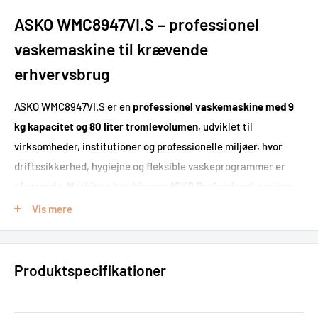
ASKO WMC8947VI.S – professionel
vaskemaskine til krævende
erhvervsbrug
ASKO WMC8947VI.S er en
professionel vaskemaskine med 9
kg kapacitet og 80 liter tromlevolumen
, udviklet til
virksomheder, institutioner og professionelle miljøer, hvor
driftssikkerhed, hygiejne og fleksible vaskeprogrammer er
afgørende. Maskinen kombinerer ASKO Professional-seriens
robuste konstruktion med avancerede funktioner som
Quattro
Vis mere
Construction™, Steel Seal™-låge og 25 vaskeprogrammer
,
så den kan håndtere daglig brug i alt fra rengøringsfirmaer og
klinikker til hoteller, plejesektoren og fællesvaskerier.
Produktspecifikationer
Med en centrifugeringshastighed på
1400 omdr./min. og en
restfugtighed på kun 49 %
hjælper ASKO WMC8947VI.S med at