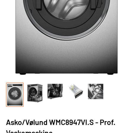
Asko/Vølund WMC8947VI.S - Prof.
Vaskemaskine